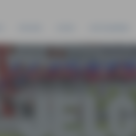
TA
PAŠVALDĪBA
IESTĀDES
KAPITĀLSABIEDRĪBAS