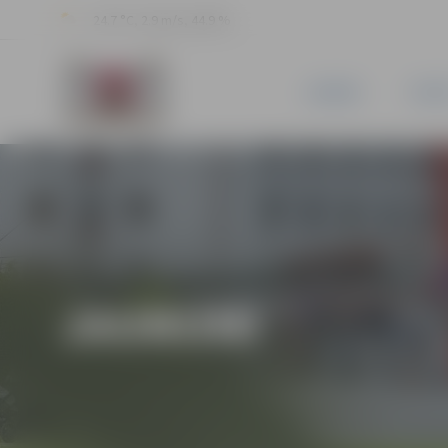
24.7 °C, 2.9 m/s, 44.9 %
JAUNUMI
PILSĒ
JAUNUMI