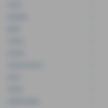
PILSĒTA
SABIEDRĪBA
ĢIMENE
JAUNIEŠI
SATIKSME
SOCIĀLAIS ATBALSTS
SPORTS
TŪRISMS
UZŅĒMĒJDARBĪBA