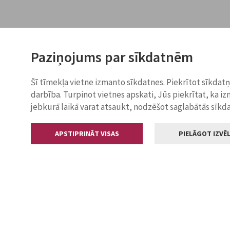
Paziņojums par sīkdatnēm
Šī tīmekļa vietne izmanto sīkdatnes. Piekrītot sīkdat
darbība. Turpinot vietnes apskati, Jūs piekrītat, ka i
jebkurā laikā varat atsaukt, nodzēšot saglabātās sīkd
APSTIPRINĀT VISAS
PIELĀGOT IZVĒL
Kontakti
Jelgavas valstp