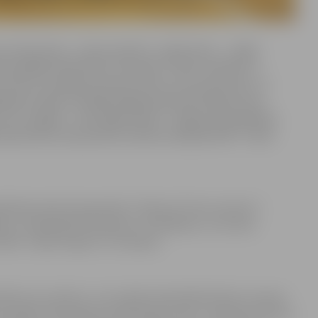
u bija sācies – bija aizvadīta 1. spēļu kārta –, tāpēc
ma pārējās dalībnieku komandas. “Mūsu kolektīvs ir
i notiktu enerģijas apmaiņa. Mums tā visa pietrūka, un
ējāmies tāpēc, ka Reģionālajā basketbola līgā sezona
, bet Jelgavā – tikai tagad sākas,” Jelgavas pašvaldības
 basketbola čempionāta sudraba medaļnieki BK “Trakie
edalīsies desmit komandas: “Valauto/Toma-noma.lv”,
lgavas, “Skandijs/ERTE grupa” no Dobeles, un turnīra
 BK “Trakie minjoni” no Talsiem.
rtība nav mainīta, un arī spēļu kalendārā būtisku izmaiņu
a spēle. Komandas aizvadīs apļa turnīru, tiekoties katra ar