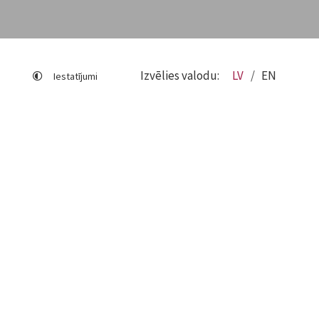
Izvēlies valodu:
LV
EN
Iestatījumi
Lapas karte
Viegli lasīt