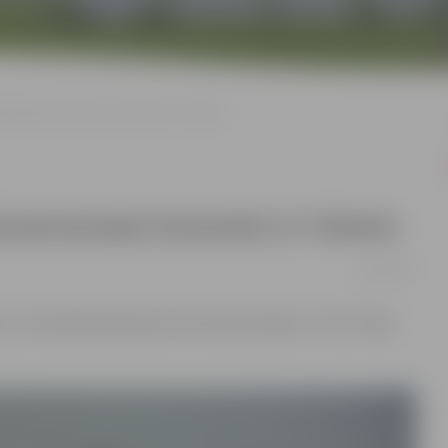
etbolā pievienojas komanda no Talsiem
ā pievienojas komanda no Talsiem
23/02/2023
es, turnīrā pievienojusies vēl viena komanda – BK
“
Trakie