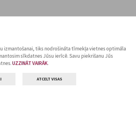
ņu izmantošanai, tiks nodrošināta tīmekļa vietnes optimāla
zmantosim sīkdatnes Jūsu ierīcē. Savu piekrišanu Jūs
atnes.
UZZINĀT VAIRĀK
.
I
ATCELT VISAS
Klientu apkalpošana
ilsētas pašvaldība
Darba laiks