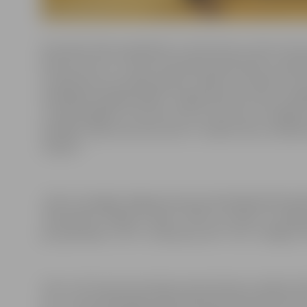
Komanda vēlmi piedalīties turnīrā izteica, kad turnīrs ja
lēmumu par to, vai ļaut komandai pievienoties, pieņē
izveidots jau sen, galvenokārt, lai gūtu emocijas un la
meklējām iespējas spēlēt. Jelgavas kausa izcīņu izvēl
tuvojas beigām, arī vairums citu turnīru iet uz beigām
iestādei “Sporta servisa centrs” norāda Talsu novada
minjoni”.
Līdz ar to šogad Jelgavas kausa izcīņā basketbolā pi
“Alvila dēli”, “Rokiji”, “Doks”, “NĪP” un “Vilki” no Je
jaunpienācēji “JUVI” no Bauskas, BK “TJN” no Rīgas un
Līdz ar vēl vienas komandas pievienošanas izspēles kā
nav – jau paredzētajās spēļu dienās pievienota vēl vien