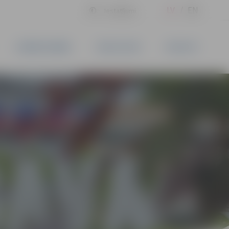
LV
EN
Iestatījumi
UZŅĒMĒJDARBĪBA
PAKALPOJUMI
KONTAKTI