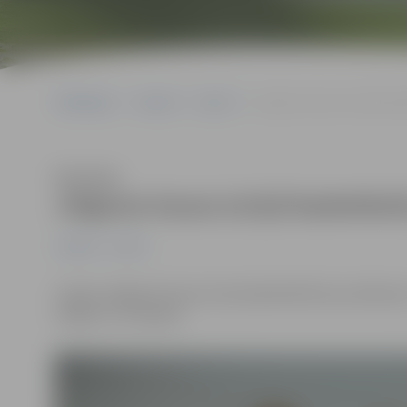
Sākumlapa
Jaunumi
Sports
Jelgavas kausa izcīņā bask
Klausīties
Jelgavas kausa izcīņā basketbol
Jaunumi
Sports
Lai gan Jelgavas kausa izcīņa basketbolā ir jau sākusi
minjoni
“
no Talsiem.