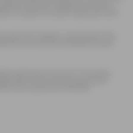
edzēts 23. aprīlī. Pāru uzvarētāji tiksies 29. aprīlī un
iem. Visas spēles tiks aizvadītas Jelgavas sporta hallē.
a komanda “Doks”, 2018. gadā – komanda “Ķepas”, 2019.
jas dēl turnīrs nenotika, bet 2022. gadā kausu ieguva
dības iestādi “Sporta servisa centrs”. Turnīra mērķis –
sagatavotības attīstību, kā arī popularizēt amatieru
šanos aktīvās, regulārās sporta nodarbībās.