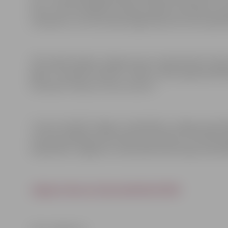
katru. Četras labākās komandas iekļūs pusfinālā, kas par
noskaidros, kura komanda šogad kļūs par kausa īpašniek
2017. gadā ceļojošo Jelgavas kausu basketbolā izcīnīj
gadā – komanda “Valauto”, 2020. un 2021. gadā pandēmi
komanda “Valauto/Toma-noma.lv”.
Turnīru rīko BK “Jelgava” sadarbībā ar Jelgavas pašval
veicināt spēlētāju sportiskās meistarības un fiziskās 
basketbolu Jelgavā un nodrošināt iedzīvotāju iesaistī
Jelgavas kausa izcīņa basketbolā 2023