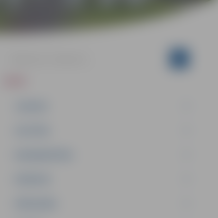
ZIŅAS
JAUNUMI
IZGLĪTĪBA
NODARBINĀTĪBA
PASĀKUMI
PAŠVALDĪBA