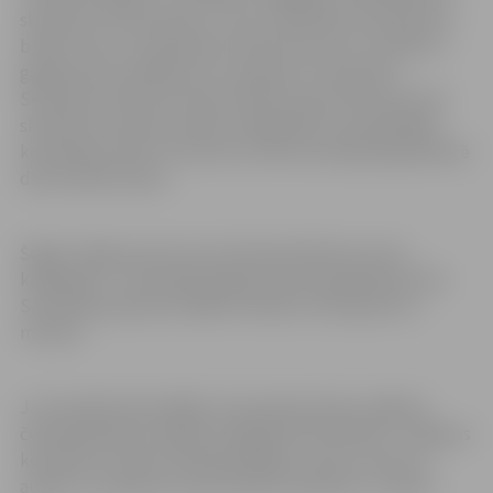
skulptūra “Ekvinokcija” uzsver stabilitāti. Ekvinokcija ir
brīdis, kad uz zemeslodes redzams precīzs tumšās un
gaišās puses sadalījums un pasaule ir simetriska.
Skulptūra vēsta par vēlmi redzēt pasauli līdzsvarā. Šīs
skulptūras tapa sacensību kategorijā, kurā piedalījās
komandas pa divi un katrai no tām sava ideja bija jārealizē
divos blokos ledus.
Šogad Jelgava pirmo reizi tiek pārstāvēta arī solo
kategorijā – sacensībās Aļaskā turpina piedalīties K.Īle.
Sacensība pasaules labāko tēlnieku vidū ilgs līdz 3.
martam.
Jau iepriekš informējām, ka pasaules ledus mākslas
čempionātā ASV, Aļaskā, kategorijā “Multibloki” Jelgavas
komanda izcīnīja sudraba godalgu ar piecus metrus
augstu un septiņus metrus platu skulptūru “Cerība”.