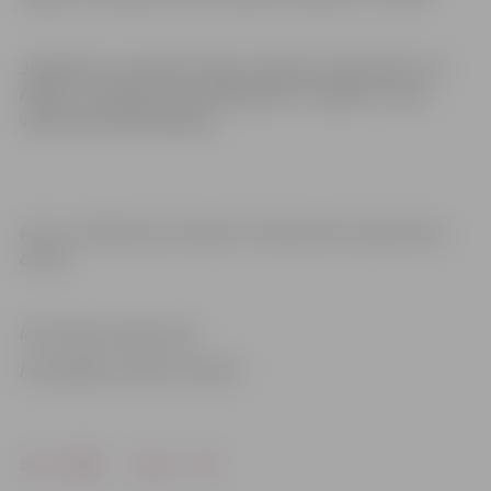
Jāpiebilst, ka pasaules ledus mākslas čempionāts “Ice
Alaska” notiek jau kopš 1990. gada un ik gadu uzņem
vairāk nekā 100 tēlniekus.
Foto: no tēlnieku personīgā un čempionāta organizatoru
arhīva.
Informācija sagatavota
Pašvaldības iestādē “Kultūra”
Drukāt
Dalīties