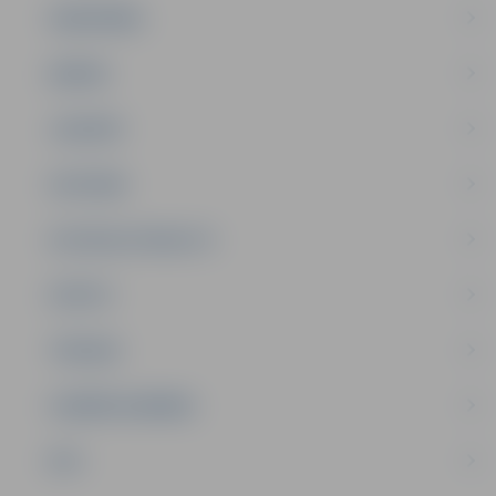
SABIEDRĪBA
ĢIMENE
JAUNIEŠI
SATIKSME
SOCIĀLAIS ATBALSTS
SPORTS
TŪRISMS
UZŅĒMĒJDARBĪBA
NVO