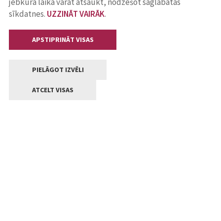
jebkurā laikā varat atsaukt, nodzēšot saglabātās
sīkdatnes.
UZZINĀT VAIRĀK
.
APSTIPRINĀT VISAS
PIELĀGOT IZVĒLI
ATCELT VISAS
Kontakti
Jelgavas valstpilsētas pašvaldība
Lielā iela 11, Jelgava, LV-3001