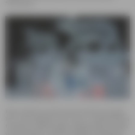
“Ekvinokcija”.
Kārļa un Maijas Īļu veidotā skulptūra brīdina par degošu
ledu. “Lāču zvaigznāju” autori uzsver: “Ja arktiskais ledus
turpinās kust tāpat kā tagad, vienīgā polārlāču atrašanās
vieta būs debesis”. Savukārt A.Zingnika un M.Buškevica