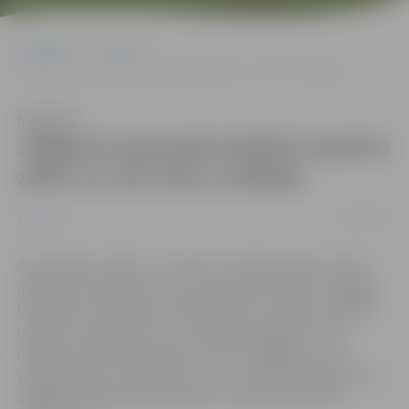
Sākumlapa
Jaunumi
Jelgavas komanda Aļaskā nopelna zeltu un vēl vienu sudrabu
Klausīties
Jelgavas komanda Aļaskā nopelna
zeltu un vēl vienu sudrabu
01/03/2022
Jaunumi
ASV, Aļaskā, vēl līdz 3. martam turpinās pasaules ledus
mākslas čempionāts, kurā Latviju pārstāv divas Jelgavas
komandas. Startējot komandā pa divi, Jelgavas tēlnieki
Latvijai izcīnījuši zelta un sudraba godalgu. Ar zelta
medaļu novērtēta skulptūra “Lāču zvaigznāji”, kuru
veidoja Maija un Kārlis Īles, bet ar sudraba medaļu Ainara
Zingnika un Mintauta Buškevica veidotā skulptūra