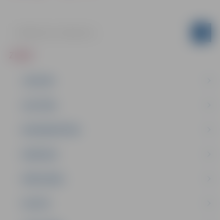
ZIŅAS
JAUNUMI
IZGLĪTĪBA
NODARBINĀTĪBA
PASĀKUMI
PAŠVALDĪBA
PILSĒTA