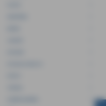
PILSĒTA
SABIEDRĪBA
ĢIMENE
JAUNIEŠI
SATIKSME
SOCIĀLAIS ATBALSTS
SPORTS
TŪRISMS
UZŅĒMĒJDARBĪBA