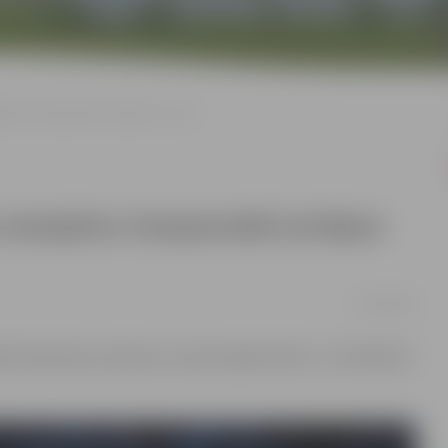
ūru čempionātā izcīnījusi 1.vietu
skulptūru čempionātā izcīnījusi
22/02/2020
 Fairbanksā, Amerikas Savienotajās Valstīs, “multibloka”