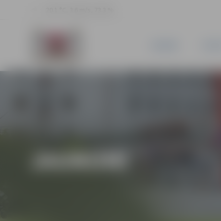
20.1 °C, 3.6 m/s, 73.3 %
JAUNUMI
PILSĒ
JAUNUMI