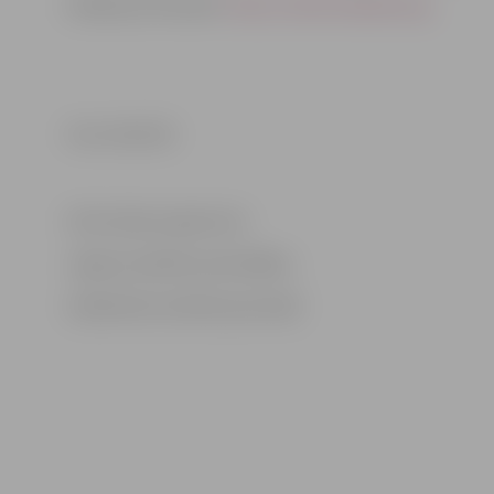
Vairāk par festivālu:
https://www.icealaska.org
Foto: Kārlis Īle
Informācija sagatavota
Jelgavas pilsētas pašvaldības
Sabiedrisko attiecību pārvaldē