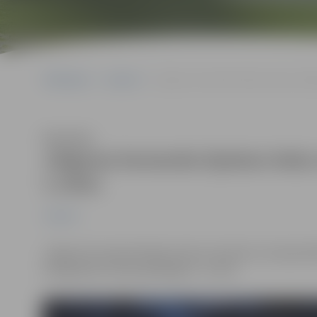
Sākumlapa
Jaunumi
Jelgavas komanda Aļaskas ledus skulpt
Klausīties
Jelgavas komanda Aļaskas ledus 
1.vietu
Jaunumi
Jelgavas komanda Aļaskas ledus skulptūru čempionātā
kategorijā izcīnījusi godalgoto- 1.vietu.