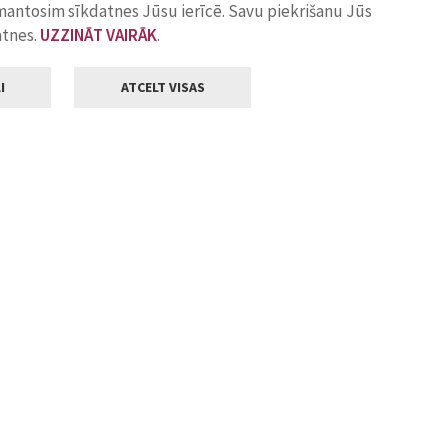
zmantosim sīkdatnes Jūsu ierīcē. Savu piekrišanu Jūs
atnes.
UZZINĀT VAIRĀK
.
I
ATCELT VISAS
Klientu apkalpošana
ilsētas pašvaldība
Darba laiks
, Jelgava, LV-3001
Pirmdienās
8.00 - 18.00
Otrdienās
8.00 - 17.00
22
Trešdienās
8.00 - 17.00
va.lv
Ceturtdienās
8.00 - 17.00
Piektdienās
8.00 - 14.30