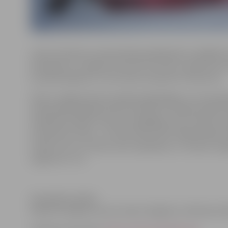
Ledus skulptūru čempionātā piedalījušās 11 labākās k
komanda no Japānas, kas līdz šim tika uzskatīta par
laureāte Aļaskas un citos ledus skulptūru konkursos.
Šoreiz Japānas ledus karaļiem jāpiekāpjas, jo tronis jā
čempionātā (Aļaskas ledus skulptūru starptautiskais 
Skulptūras ideja- V
isums ir bezgalīgs visos virzienos, 
arī katrā no mums – arī tieši mūsu sirdī. Sešās
dienās iz
izmērs 1,8 x 1,2 x 0,8 m, kas ir apmēram 1,7 tonnas- k
op
augstums- 4 m.
Komandas sastāvs:
Kārlis Īle, Maija Puncule, Ainars Zingniks un Mintauts 