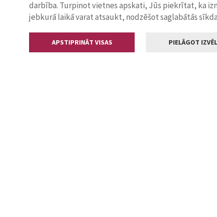
darbība. Turpinot vietnes apskati, Jūs piekrītat, ka i
jebkurā laikā varat atsaukt, nodzēšot saglabātās sīkd
APSTIPRINĀT VISAS
PIELĀGOT IZVĒL
Kontakti
Jelgavas valstp
Lielā iela 11
+371 630055
pasts@jelga