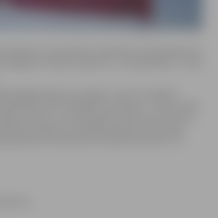
omandas no visas pasaules, tajā
skaitā Junichi Nakamuras
 spēcīgāko komandu pasaulē un ir daudzkārtēja 1. vietas
atdod jelgavniekiem, kas iegūst 1. vietu “Ice Alaska”
čempionāts, ASV, Fairbanksa) ar
skulptūru- “Visuma sirds”.
tāpēc tā centrs ir un var būt jebkur. Visuma centrs var būt
veidota skulptūra no 9 lielajiem blokiem. Katra bloka
ā apmēram 15 tonnas ledus.
Skulptūras platums 7 m,
Buškevics.