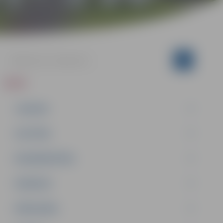
ZIŅAS
JAUNUMI
IZGLĪTĪBA
NODARBINĀTĪBA
PASĀKUMI
PAŠVALDĪBA