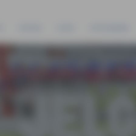
TA
PAŠVALDĪBA
IESTĀDES
KAPITĀLSABIEDRĪBAS