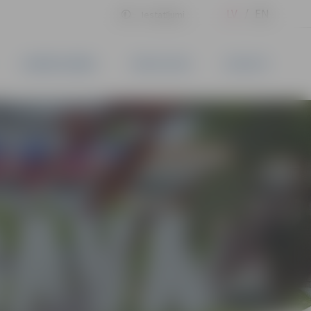
LV
EN
Iestatījumi
UZŅĒMĒJDARBĪBA
PAKALPOJUMI
KONTAKTI