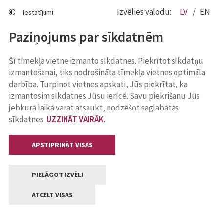
Izvēlies valodu:
LV
EN
Iestatījumi
Paziņojums par sīkdatnēm
Šī tīmekļa vietne izmanto sīkdatnes. Piekrītot sīkdatņu
izmantošanai, tiks nodrošināta tīmekļa vietnes optimāla
darbība. Turpinot vietnes apskati, Jūs piekrītat, ka
izmantosim sīkdatnes Jūsu ierīcē. Savu piekrišanu Jūs
jebkurā laikā varat atsaukt, nodzēšot saglabātās
sīkdatnes.
UZZINĀT VAIRĀK
.
APSTIPRINĀT VISAS
PIELĀGOT IZVĒLI
ATCELT VISAS