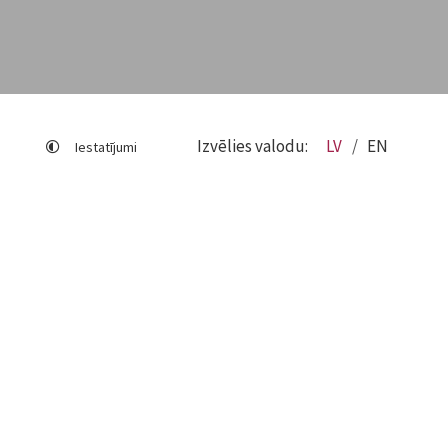
Izvēlies valodu:
LV
EN
Iestatījumi