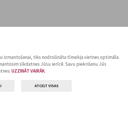
ņu izmantošanai, tiks nodrošināta tīmekļa vietnes optimāla
zmantosim sīkdatnes Jūsu ierīcē. Savu piekrišanu Jūs
atnes.
UZZINĀT VAIRĀK
.
I
ATCELT VISAS
Klientu apkalpošana