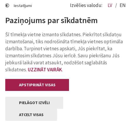
Izvēlies valodu:
LV
EN
Iestatījumi
Paziņojums par sīkdatnēm
Šī tīmekļa vietne izmanto sīkdatnes. Piekrītot sīkdatņu
izmantošanai, tiks nodrošināta tīmekļa vietnes optimāla
darbība. Turpinot vietnes apskati, Jūs piekrītat, ka
izmantosim sīkdatnes Jūsu ierīcē. Savu piekrišanu Jūs
jebkurā laikā varat atsaukt, nodzēšot saglabātās
sīkdatnes.
UZZINĀT VAIRĀK
.
APSTIPRINĀT VISAS
PIELĀGOT IZVĒLI
ATCELT VISAS