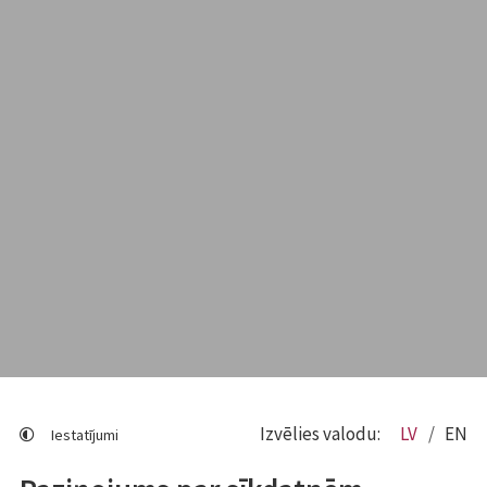
Izvēlies valodu:
LV
EN
Iestatījumi