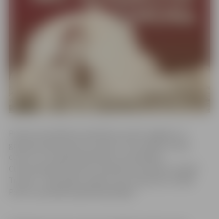
Pirmā cukurfabrika Latvijā tika uzcelta Jelgavā, un
grāmatas sākumā autors raksta: “Ar ko sākās Latvijas
cukurs? Ar Latvijā ieaudzētām cukurbietēm.
Cukurrūpniecība zenītu sasniedza trīs fabriku veidolā.
Triumfs – 1937. gadā. Latvijas cukurs Pasaules izstādē
Parīzē izpelnījās augstāko godalgu!”