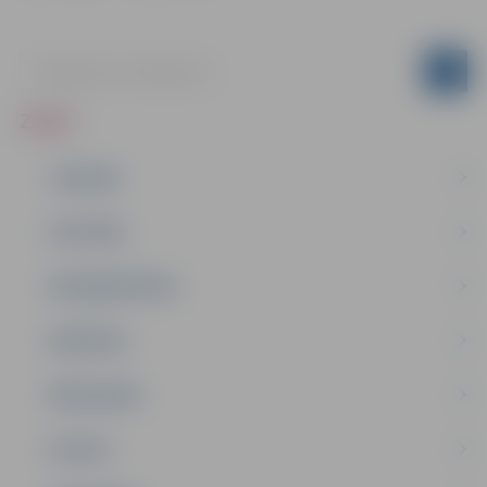
ZIŅAS
JAUNUMI
IZGLĪTĪBA
NODARBINĀTĪBA
PASĀKUMI
PAŠVALDĪBA
PILSĒTA