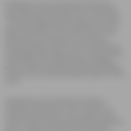
Ē.Hānbergs atzīst, ka ierosmi grāmatai radis atmiņu
uzjundīšanas saietā Dienvidkurzemes novada Otaņķos.
“Mani ieinteresēja atskats “Mūsu laivas, ar kurām veda
cukurbietes Liepājas fabrikai, iesala Bārtas upes ledū”.
Apjautu, ka jāsapulcina vienuviet būtiskumi, arī paša
pieredzējumi, par saldo sakņu ēru, par valstisko
lepošanos pasaulē ar veikumu: LATVIJAS CUKURS! No
milzonīgā publikāciju klāsta avīzēs un žurnālos izvēlējos
visstāstošākās, arī kuriozākās epizodes. Fotogrāfiju,
gleznu un plakātu reprodukcijas uzskatāmi paspilgtina
notiekošo visos cukurbiešu audzēšanas reģionos,” stāsta
autors.
Sadarbojoties ar arhīvu pētnieku Andri Ziemeli,
Ē.Hānbergs atlasījis rakstus avīzēs un žurnālos, kur
stāstīts par cukurbietēm un cukura ražošanu Latvijā.
Savukārt mākslas zinātniece Edvarda Šmite sagatavojusi
gleznu un plakātu reprodukciju ciklu iekļaušanai