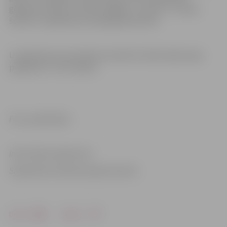
grāmatā. Grāmatu izdevis apgāds “Jumava” un tā jau
šobrīd ir nopērkama Latvijas grāmatnīcās.
Uz grāmatas prezentāciju aicināti arī iedzīvotāji. Ieeja
pasākumā – bez maksas.
Foto: publicitātes
Informācija sagatavota
Sabiedrisko attiecību departamentā
Drukāt
Dalīties