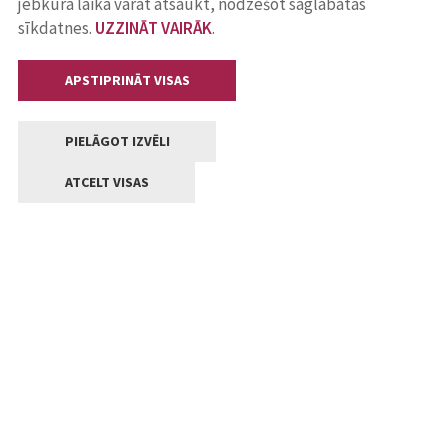
jebkurā laikā varat atsaukt, nodzēšot saglabātās
sīkdatnes.
UZZINĀT VAIRĀK
.
APSTIPRINĀT VISAS
PIELĀGOT IZVĒLI
ATCELT VISAS
Kontakti
Jelgavas valstpilsētas pašvaldība
Lielā iela 11, Jelgava, LV-3001