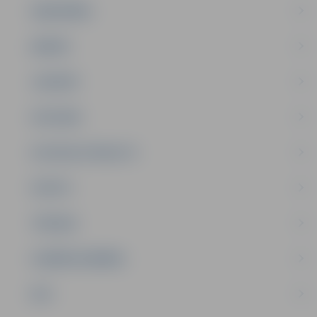
SABIEDRĪBA
ĢIMENE
JAUNIEŠI
SATIKSME
SOCIĀLAIS ATBALSTS
SPORTS
TŪRISMS
UZŅĒMĒJDARBĪBA
NVO