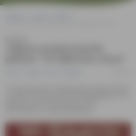
Sākumlapa
Jaunumi
Pasākumi
Jelgavas muzejā prezentēs grāmatu “Trīs tējkarotes cukura”
Klausīties
Jelgavas muzejā prezentēs
grāmatu “Trīs tējkarotes cukura”
09/02/2023
Jaunumi
Pasākumi
Pilsēta
Sabiedrība
17. februārī pulksten 17 Ģederta Eliasa Jelgavas vēstures
un mākslas muzejā notiks Ērika Hānberga grāmatas “Trīs
tējkarotes cukura” prezentācija ar autora,
līdzstrādnieku un izdevēju piedalīšanos.