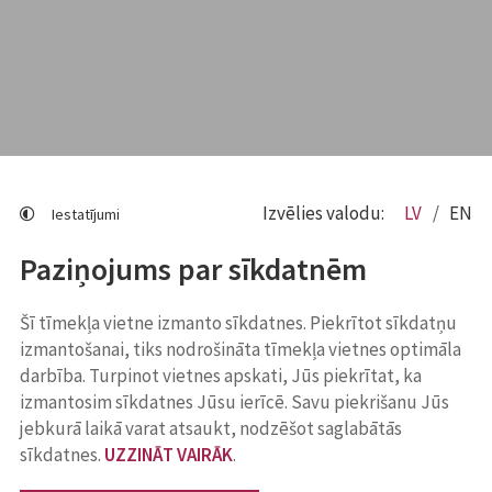
Izvēlies valodu:
LV
EN
Iestatījumi
Paziņojums par sīkdatnēm
Šī tīmekļa vietne izmanto sīkdatnes. Piekrītot sīkdatņu
izmantošanai, tiks nodrošināta tīmekļa vietnes optimāla
darbība. Turpinot vietnes apskati, Jūs piekrītat, ka
izmantosim sīkdatnes Jūsu ierīcē. Savu piekrišanu Jūs
jebkurā laikā varat atsaukt, nodzēšot saglabātās
sīkdatnes.
UZZINĀT VAIRĀK
.