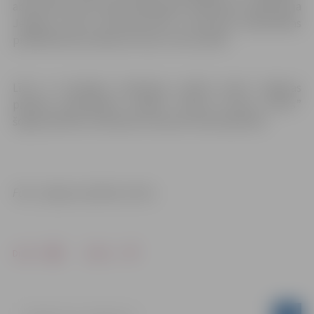
abonementi būs derīgi nākamgad. Dalībnieku reģistrācija
Jelgavas nakts pusmaratonam, izmantojot pašvaldības
piedāvātās bezmaksas kvotas, tiks anulēta.
Līdz ar izmaiņām skriešanas seriāla norisē Jelgavas
pilsētas pašvaldības iestāde “Sporta servisa centrs”
šogad pilsētas skriešanas komandu nekomplektēs.
Foto: Jelgavas pilsētas arhīvs
Drukāt
Dalīties