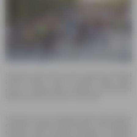
Skriešanas seriāla “Skrien Latvija” organizatori kalendārā
ieviesuši izmaiņas, atceļot vai pārceļot vairākus seriāla
posmus. Arī Jelgavas nakts pusmaratons, kas bija plānots
šā gada 25. jūlijā, tiks pārcelts uz 2021. gadu.
Interesenti, kuri jau samaksājuši dalības maksu kādā no
atsevišķiem skriešanas seriāla posmiem, varēs piedalīties
skriešanas seriāla sacensībās nākamgad. Arī iegādātie