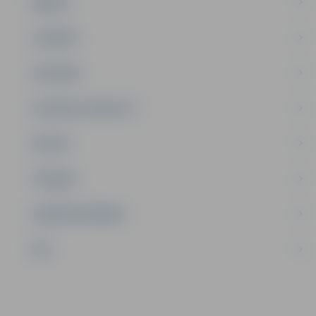
ĢIMENE
JAUNIEŠI
SATIKSME
SOCIĀLAIS ATBALSTS
SPORTS
TŪRISMS
UZŅĒMĒJDARBĪBA
NVO