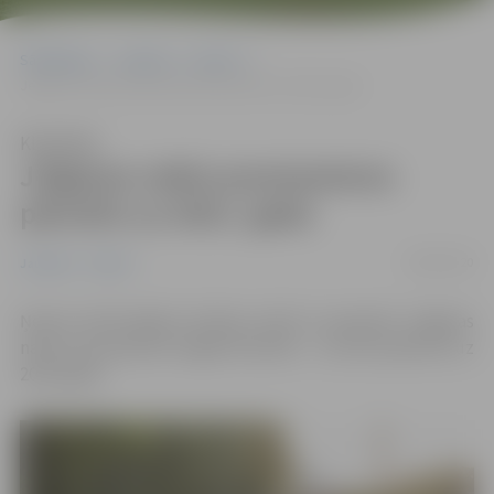
Sākumlapa
Jaunumi
Sports
Jelgavas nakts pusmaratons pārcelts uz 2021. gadu
Klausīties
Jelgavas nakts pusmaratons
pārcelts uz 2021. gadu
08/06/2020
Jaunumi
Sports
Ņemot vērā kopējo situāciju valstī un pasaulē, Jelgavas
nakts pusmaratons šogad nenotiks – tas tiks pārcelts uz
2021. gadu.