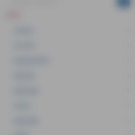
ZIŅAS
JAUNUMI
IZGLĪTĪBA
NODARBINĀTĪBA
PASĀKUMI
PAŠVALDĪBA
PILSĒTA
SABIEDRĪBA