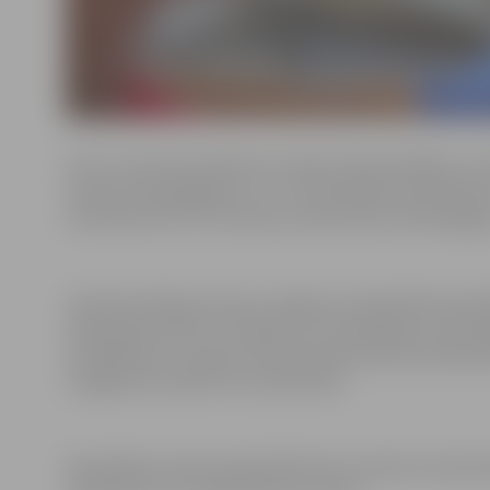
No 15. novembra dīkstāve noteikta 38 pašvaldības un ka
iestāžu 20 pedagogiem un 17 tehniskajiem darbinieki
attiecības līdz 15. novembrim pārtraukuši 20 pedagogi 
Lielā vakcinācijas aptvere Jelgavas valstspilsētas pašva
skaidrojošs darbs ar cilvēkiem, kas šaubījās par vakci
atstādināmo un darba attiecības pārtraukušo darbini
sniegšanas kvalitāti tas neietekmēs.
Pašvaldības administrācijā dīkstāve noteikta 5 darbin