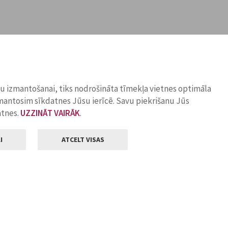
ņu izmantošanai, tiks nodrošināta tīmekļa vietnes optimāla
zmantosim sīkdatnes Jūsu ierīcē. Savu piekrišanu Jūs
atnes.
UZZINĀT VAIRĀK
.
I
ATCELT VISAS
Klientu apkalpošana