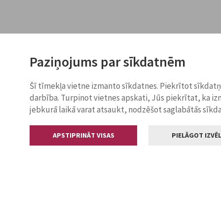
Paziņojums par sīkdatnēm
Šī tīmekļa vietne izmanto sīkdatnes. Piekrītot sīkdat
darbība. Turpinot vietnes apskati, Jūs piekrītat, ka i
jebkurā laikā varat atsaukt, nodzēšot saglabātās sīkd
APSTIPRINĀT VISAS
PIELĀGOT IZVĒL
Kontakti