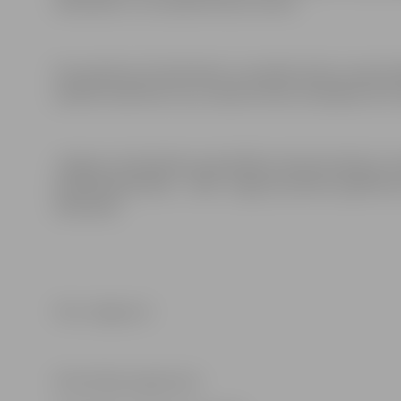
darbinieku ir ne vairāk kā viens vai divi.
Par apmēram 15 darbinieku turpmāko darbu nevakcinēš
pašlaik skaidrības nav, jo daļa atrodas atvaļinājumā v
Jelgavas valstpilsētas pašvaldības administrācijā un i
kapitālsabiedrībās – 1266. Jelgavas pilsētas izglītība
darbinieki.
Foto: Jelgava.lv
Informācija sagatavota