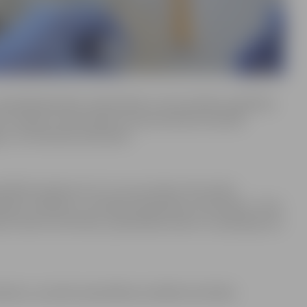
pitālsabiedrību darbiniekiem, kā arī pilsētas izglītības
em. Skolās un bērnudārzos kopumā darba tiesiskās
un 10 tehniskie darbinieki.
ldībā saistāma arī ar to, ka jau laikus tika veikts
nācijas uzsākšanu, motivējot darbiniekus vakcinēties. Tā kā
eku skaits nav būtisks, pašvaldības darbu un pakalpojumu
iekiem, savukārt pašvaldības iestādēs katrā šādu