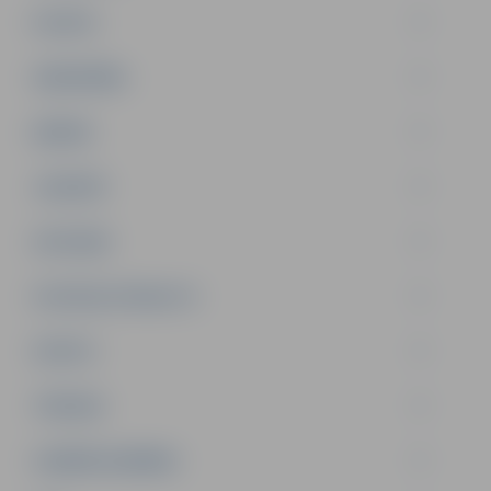
PILSĒTA
SABIEDRĪBA
ĢIMENE
JAUNIEŠI
SATIKSME
SOCIĀLAIS ATBALSTS
SPORTS
TŪRISMS
UZŅĒMĒJDARBĪBA