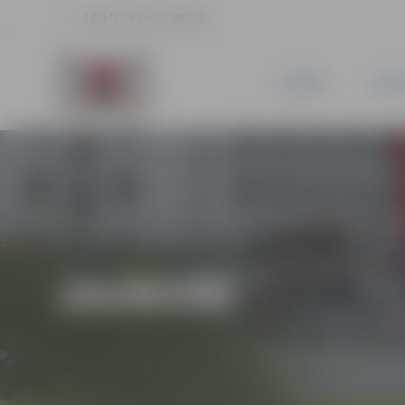
16.9 °C, 3.1 m/s, 68.6 %
JAUNUMI
PILSĒ
JAUNUMI