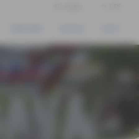
LV
EN
Iestatījumi
UZŅĒMĒJDARBĪBA
PAKALPOJUMI
KONTAKTI