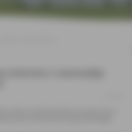
rtifikāts vai uzsākta vakcinācija
em darbinieku ir sadarbspējīgs
ja
15/11/2021
ības iestādēs un kapitālsabiedrībās vakcinācijas procesu
nācijas procesā un līdz decembrim iegūs sadarbspējīgu