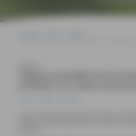
Sākumlapa
Jaunumi
Pašvaldība
Jelgavas pašvaldībā 95 procentiem darbinieku ir sadarbspējīgs se
Klausīties
Jelgavas pašvaldībā 95 procenti
sertifikāts vai uzsākta vakcināci
Jaunumi
Pašvaldība
Sabiedrība
Jelgavas pilsētas pašvaldības administrācijā, pašvald
pabeiguši vairāk kā 90% darbinieku. Vēl daļa ir vakci
sertifikātu.