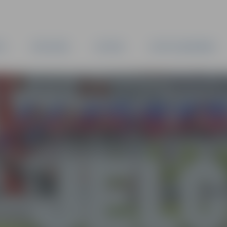
TA
PAŠVALDĪBA
IESTĀDES
KAPITĀLSABIEDRĪBAS