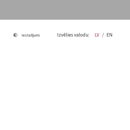
Izvēlies valodu:
LV
EN
Iestatījumi
Lapas karte