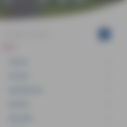
ZIŅAS
JAUNUMI
IZGLĪTĪBA
NODARBINĀTĪBA
PASĀKUMI
PAŠVALDĪBA