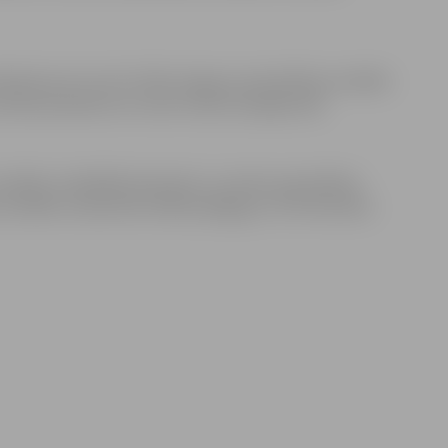
anās pret Covid-19 dēļ Jelgavas pašvaldības iestādēs
ai darba pienākumus neveic darba nespējas dēļ.
estādēs strādā 883 darbinieki, savukārt pašvaldības
s iestādēs nodarbināti 1065 pedagogi un 576 tehniskie