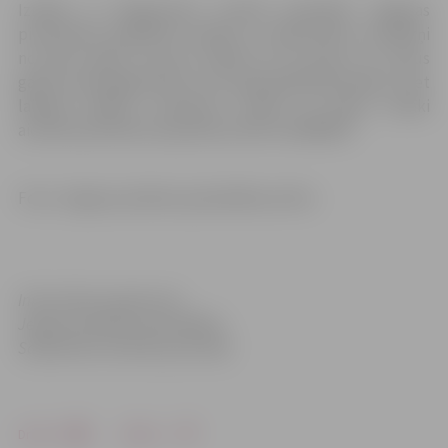
Izrādes ar ielūgumiem aicināti apmeklēt Jelgavas
pirmsskolas izglītības iestāžu un sākumskolu audzēkņi
no piecu gadu vecuma. Gaidīti arī tie piecus un sešus
gadus vecie jelgavnieki, kuri neapmeklē bērnudārzu, bet
labprāt vēlētos uzvedumu redzēt. Šo bērnu vecāki
aicināti pieteikties iepriekš pa tālruni 63084675.
Foto: Jelgavas pilsētas pašvaldības arhīvs
Informācija sagatavota
Jelgavas pilsētas pašvaldības
Sabiedrisko attiecību pārvaldē
Drukāt
Dalīties