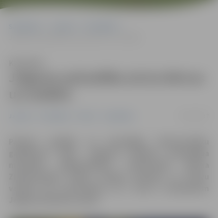
Sākumlapa
Jaunumi
Pašvaldība
Jelgavas pašvaldība aicina bērnus uz izrādēm
Klausīties
Jelgavas pašvaldība aicina bērnus
uz izrādēm
30/11/2017
Jaunumi
Pašvaldība
Pilsēta
Sabiedrība
Padarot gaišāku un priecīgāku Ziemassvētku
gaidīšanas laiku,
Jelgavas pilsētas pašvaldība
mazajiem jelgavniekiem tradicionāli dāvina
Ziemassvētku teātra izrādes latviešu un krievu
valodā, kas norisināsies no 5. līdz 8. decembrim
Jelgavas kultūras namā.