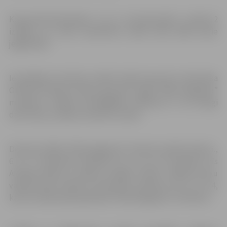
Kopumā četrās dienās – 5., 6., 7. un 8. decembrī – notiks 12
izrādes, ko varēs noskatīties vairāk nekā 4200 mazie
jelgavnieki.
Iestudējums latviešu valodā veidots gan pēc rakstnieka
Otfrīda Preislera stāsta, gan pēc lugas “Mazā raganiņa”
motīviem. Izrādes nozīmīgākais vēstījums ir, ka svarīgi
darīt labu, jo labais vienmēr uzvarēs.
Deviņas izrādes “Mazā raganiņa” latviešu valodā notiks 5.,
6. un 7. decembrī pulksten 10, 12 un 14. Savukārt trīs
Alunāna teātra un teātra studijas “Čaika” izrādes krievu
valodā varēs redzēt 8. decembrī pulksten 10, 12 un 14,
kas arī veidota pēc grāmatas “Mazā raganiņa” motīviem.