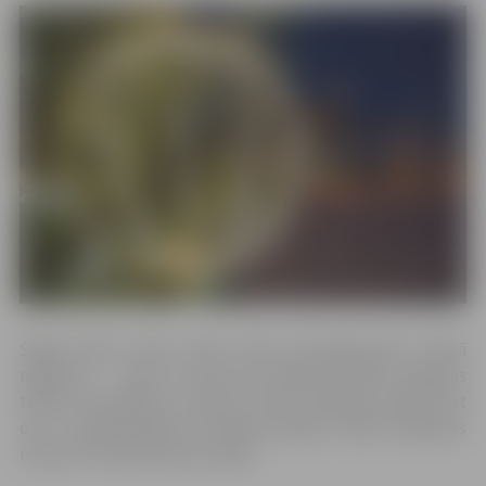
Šogad bērni varēs dzīvot līdzi iestudējumiem “Mazā
raganiņa” – viens no tiem būs Ādolfa Alunāna Jelgavas
teātra iestudējums režisora Andra Bolmaņa režijā, bet
otrs – Alunāna teātra un teātra studijas “Čaika” kopdarbs
režisora Arvīda Matisona režijā.