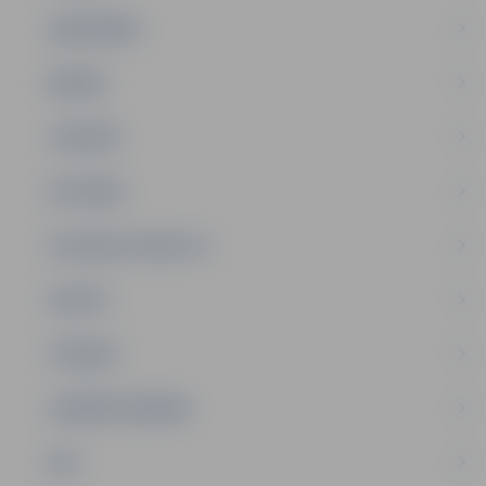
SABIEDRĪBA
ĢIMENE
JAUNIEŠI
SATIKSME
SOCIĀLAIS ATBALSTS
SPORTS
TŪRISMS
UZŅĒMĒJDARBĪBA
NVO