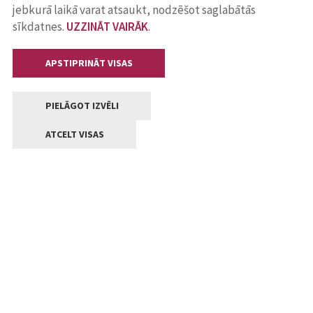
jebkurā laikā varat atsaukt, nodzēšot saglabātās
sīkdatnes.
UZZINĀT VAIRĀK
.
APSTIPRINĀT VISAS
PIELĀGOT IZVĒLI
ATCELT VISAS
Kontakti
Jelgavas valstpilsētas pašvaldība