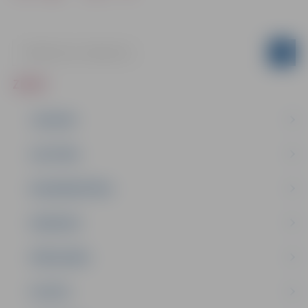
ZIŅAS
JAUNUMI
IZGLĪTĪBA
NODARBINĀTĪBA
PASĀKUMI
PAŠVALDĪBA
PILSĒTA