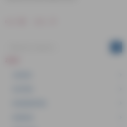
Drukāt
Dalīties
ZIŅAS
JAUNUMI
IZGLĪTĪBA
NODARBINĀTĪBA
PASĀKUMI