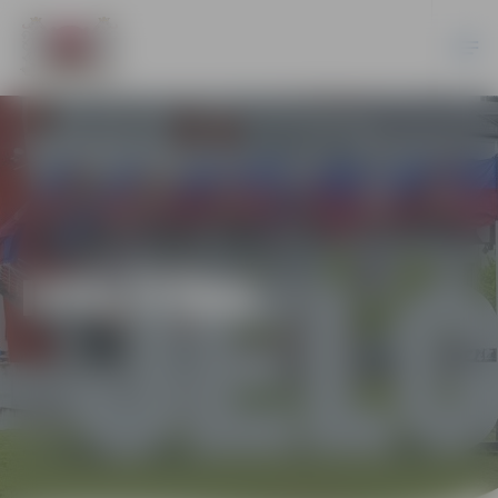
IZGLĪTĪBA