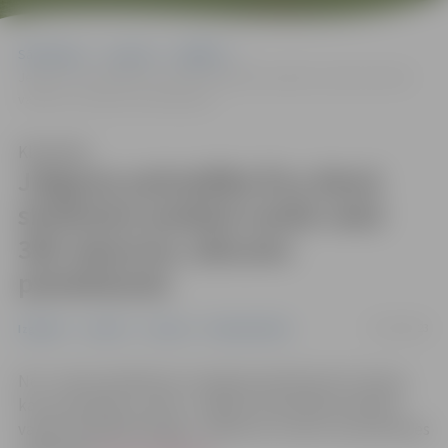
Sākumlapa
Jaunumi
Izglītība
Jelgavas pašvaldība Ēnu dienā skolēniem piedāvā vairāk nekā 360
vakances; sākusies pieteikšanās
Klausīties
Jelgavas pašvaldība Ēnu dienā
skolēniem piedāvā vairāk nekā
360 vakances; sākusies
pieteikšanās
07/03/2023
Izglītība
Jaunieši
Jaunumi
Nodarbinātība
No 7. marta skolēniem ir iespēja pieteikties Ēnu dienai,
kas norisināsies 5. aprīlī. Jelgavas pašvaldība piedāvā
vairāk nekā 360 “ēnotāju” vakances, kurām var pieteikties