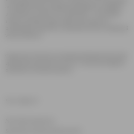
ar programmatūras testēšanas pakalpojumu sniegšanu
un produktu izstrādi, SIA “TestDevlab” – informācijas
sistēmu testētāju. Iegūt plašāku informāciju par
piedāvātajām vakancēm un pieteikties tām var mājaslapā
www.enudiena.lv.
Organizatori informē, ja pirmajā pieteikšanās kārtā netiks
apstiprināts pieteikums, tad no 17. marta būs iespējams
pieteikties citai darba vakancei.
Foto: Jelgava.lv
Informācija sagatavota
Sabiedrisko attiecību departamentā