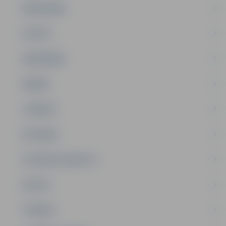
PAŠVALDĪBA
PILSĒTA
SABIEDRĪBA
ĢIMENE
JAUNIEŠI
SATIKSME
SOCIĀLAIS ATBALSTS
SPORTS
TŪRISMS