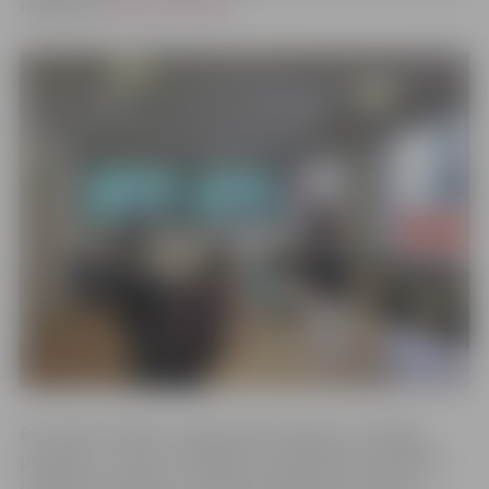
mājaslapā
www.enudiena.lv
.
Ēnu dienas mērķis ir iepazīstināt skolēnus ar dažādu
profesiju un nozaru prasībām, lai palīdzētu jauniešiem
izvēlēties profesiju un atbilstoši sagatavotos darba