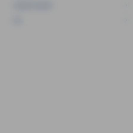
UZŅĒMĒJDARBĪBA
NVO