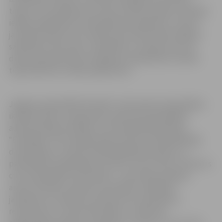
tirgum. Šī ir programma, kas jau daudzus gadus sekmīgi
iekļauj izglītības procesā karjeras jautājumus, rosinot
jauniešus plānot savu nākotni jau skolas laikā. Veidojot
sadarbību starp skolu, sabiedrību un darba vidi, Ēnu
diena sekmē jauniešu integrāciju sabiedrībā un darba
tirgū nākotnē, norāda organizatori.
Jelgavas pašvaldībā “ēnotāji” varēs iepazīt pašvaldības
ikdienas darbu, piesakoties vakancēm pašvaldības
administrācijā, iestādēs, kā arī kapitālsabiedrībās.
“Ēnotājiem” būs iespēja iepazīt domes priekšsēdētāja
darba ikdienu, domes priekšsēdētāja vietnieku un
pašvaldības izpilddirektora darbu, kā arī “ēnot” daudzus
citus pašvaldības darbiniekus – personāla vadītāju,
ainavu arhitektu, galveno speciālistu izglītības
jautājumos, lietvedi, jaunatnes lietu speciālistu,
restauratoru, tūrisma speciālistu, satiksmes