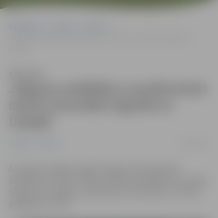
Sākumlapa
Jaunumi
Sports
Jelgavas peldētāji ar panākumiem startē sacensībās Siguldā un
Liepājā
Klausīties
Jelgavas peldētāji ar panākumiem
startē sacensībās Siguldā un
Liepājā
15/04/2025
Jaunumi
Sports
Aizvadītās nedēļas nogalē Jelgavas Specializētās
peldēšanas skolas (JSPS) audzēkņi piedalījās sacensībās
Siguldā un Liepājā, uzrādot labus rezultātus un izcīnot
godalgotas vietas.