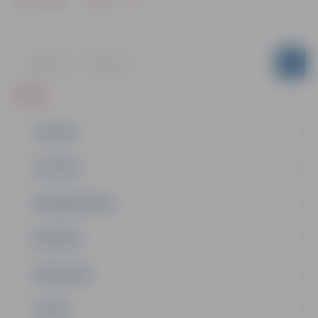
ZIŅAS
JAUNUMI
IZGLĪTĪBA
NODARBINĀTĪBA
PASĀKUMI
PAŠVALDĪBA
PILSĒTA