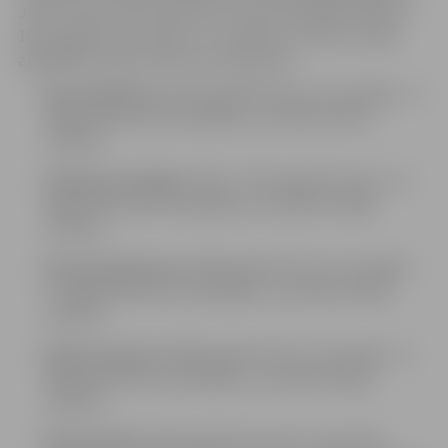
JSPS trenere Astra Ozoliņa uz šīm sacensībām devās ar
18 jaunajiem sportistiem, un vairāki no viņiem izcīnīja
augstākās vietas savās vecuma grupās:
Bruno Baškirovs
(2014. gadā dzimuši un jaunāki) –
1.
vieta
100 metros komplekss, rezultāts 1:20,77
minūtes
Vladislavs Puķjānis
(2012.–2013. gadā dzimuši) –
2.
vieta
100 metros komplekss, rezultāts 1:18,89
minūtes
Edvards Deičmans
(2008. gadā dzimuši un jaunāki) –
1. vieta
200 metros komplekss, rezultāts 2:30,02
minūtes
Renārs Gudrais
(2008. gadā dzimuši un jaunāki) –
3.
vieta
200 metros komplekss, rezultāts 2:46,25
minūtes
Hēra Seržāne
(2010. gadā dzimušas un jaunākas