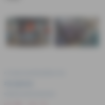
Foto: Jelgavas Specializētā peldēšanas skola
Ziņu sagatavoja
Sabiedrisko attiecību departaments
Drukāt
Dalīties