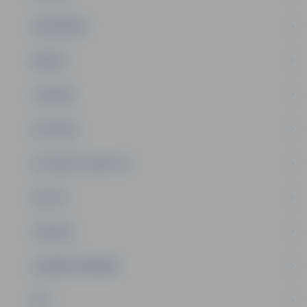
SABIEDRĪBA
ĢIMENE
JAUNIEŠI
SATIKSME
SOCIĀLAIS ATBALSTS
SPORTS
TŪRISMS
UZŅĒMĒJDARBĪBA
NVO