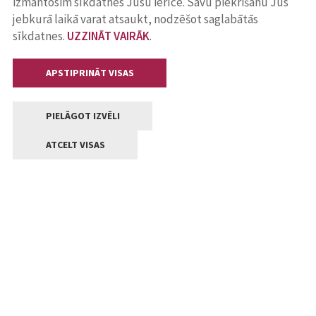
izmantosim sīkdatnes Jūsu ierīcē. Savu piekrišanu Jūs
jebkurā laikā varat atsaukt, nodzēšot saglabātās
sīkdatnes.
UZZINĀT VAIRĀK
.
APSTIPRINĀT VISAS
PIELĀGOT IZVĒLI
ATCELT VISAS
Kontakti
Jelgavas valstpilsētas pašvaldība