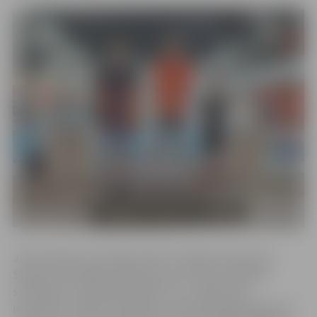
JSPS direktora vietnieks Aldis Trukšāns informē, ka
Siguldā norisinājās Siguldas sporta skolas atklātās
sacensības “Komplekss 2025”, kuru mērķis bija
noskaidrot ātrākos peldētājus kompleksajā peldējumā.