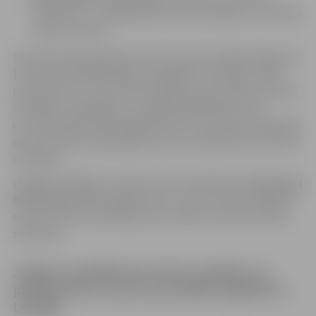
meitenes) –
1. vieta
200 metros komplekss, rezultāts
2:36,07 minūtes
Savukārt tajā pašā dienā JSPS trenere Anželika Paegle ar
17 jaunajiem peldētājiem piedalījās sacensībās “Mans
pirmais starts”, kas notika Liepājā. Šis sacensības veltītas
iesācējiem peldēšanā, un tajās piedalījās bērni trīs
vecuma grupās: 2016. gadā dzimuši un jaunāki, 2015. gadā
dzimuši, kā arī 2014. gadā dzimuši, sacenšoties brīvā stila
distancēs.
Liepājā vislabākie rezultāti JSPS audzēknim
Jaroslavam
Novikovam
(2015. gadā dzimis), kurš izcīnīja
2. vietu
50
metros brīvā stila peldējumā, uzrādot rezultātu 35,80
sekundes.
Jelgavas peldēšanas skolas audzēkņi ar
panākumiem startē sacensībās Siguldā un
Liepājā