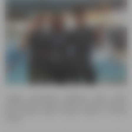
Jelgavas Specializētās peldēšanas skolas (JPSP)
audzēkņi Matīss Kaktiņš un Roberts Gūtmanis XI Baltijas
jūras jaunatnes spēlēs izcīnījuši sudraba un bronzas
medaļu.