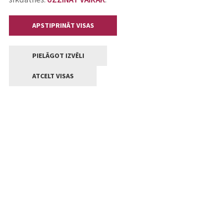
APSTIPRINĀT VISAS
PIELĀGOT IZVĒLI
ATCELT VISAS
Kontakti
Jelgavas valstpilsētas pašvaldība
Lielā iela 11, Jelgava, LV-3001
+371 63005522