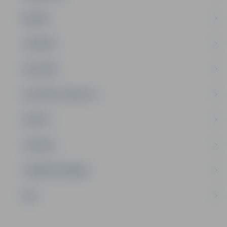
ĢIMENE
JAUNIEŠI
SATIKSME
SOCIĀLAIS ATBALSTS
SPORTS
TŪRISMS
UZŅĒMĒJDARBĪBA
NVO