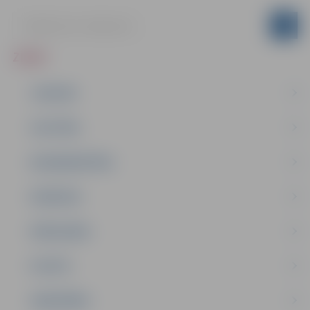
ZIŅAS
JAUNUMI
IZGLĪTĪBA
NODARBINĀTĪBA
PASĀKUMI
PAŠVALDĪBA
PILSĒTA
SABIEDRĪBA