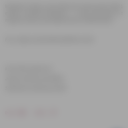
M.Kaktiņš izcīnīja 2. vietu 100 metros brasā ar laiku 1:08,31
minūte, savukārt R.Gūtmanis – 3. vietu 100 metros uz
muguras ar jaunu personīgo rekordu 1:01,88 minūtes.
Foto: Jelgavas Specializētā peldēšanas skola
Informācija sagatavota
Jelgavas pilsētas pašvaldības
Sabiedrisko attiecību pārvaldē
Drukāt
Dalīties