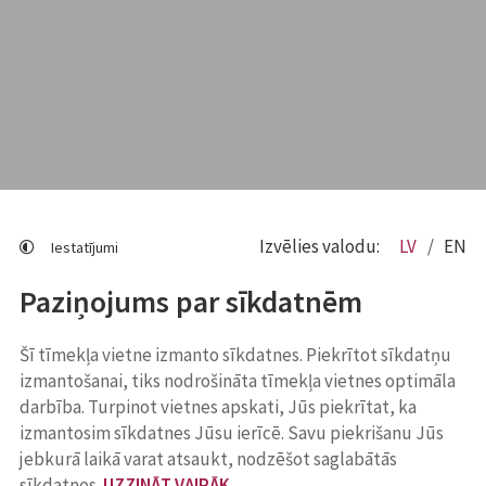
Izvēlies valodu:
LV
EN
Iestatījumi
Paziņojums par sīkdatnēm
Šī tīmekļa vietne izmanto sīkdatnes. Piekrītot sīkdatņu
izmantošanai, tiks nodrošināta tīmekļa vietnes optimāla
darbība. Turpinot vietnes apskati, Jūs piekrītat, ka
izmantosim sīkdatnes Jūsu ierīcē. Savu piekrišanu Jūs
jebkurā laikā varat atsaukt, nodzēšot saglabātās
sīkdatnes.
UZZINĀT VAIRĀK
.