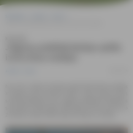
Sākumlapa
Jaunumi
Sports
Jelgavas peldētāji Baltijas spēlēs izcīna divas medaļas
Klausīties
Jelgavas peldētāji Baltijas spēlēs
izcīna divas medaļas
09/07/2019
Jaunumi
Sports
No 5. līdz 7. jūlijam Zviedrijas pilsētā Kārlstadē norisinājās
XI Baltijas jūras jaunatnes spēles, tajās Latvijas izlases
sastāvā piedalījās arī divi Jelgavas peldētāji. Peldēšanas
sacensībās startēja 2004.–2005. gadā dzimuši sportisti no
Zviedrijas, Vācijas, Baltkrievijas, Krievijas un Latvijas.