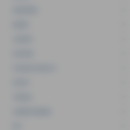
SABIEDRĪBA
ĢIMENE
JAUNIEŠI
SATIKSME
SOCIĀLAIS ATBALSTS
SPORTS
TŪRISMS
UZŅĒMĒJDARBĪBA
NVO