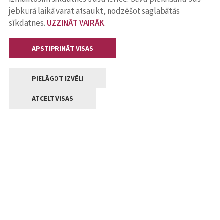
jebkurā laikā varat atsaukt, nodzēšot saglabātās
sīkdatnes.
UZZINĀT VAIRĀK
.
APSTIPRINĀT VISAS
PIELĀGOT IZVĒLI
ATCELT VISAS
Kontakti
Jelgavas valstpilsētas pašvaldība