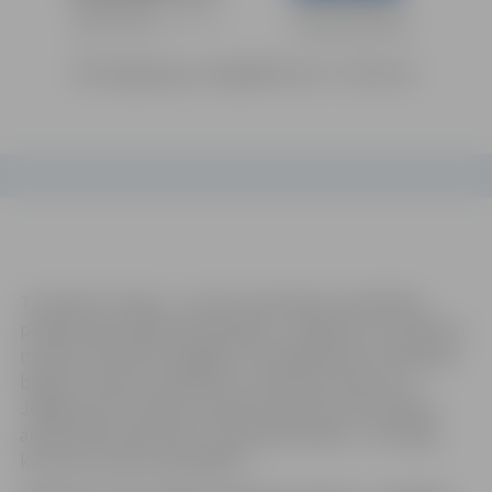
Tuvojoties Latvijas – Lietuvas pārrobežu sadarbības
programmas atbalstītā projekta „ Pieejamu un atraktīvu
muzeju attīstība Zemgalē un Ziemeļlietuvā” ieviešanas
beigu termiņam, piektdien, 8. oktobrī pulksten 11
Jelgavas pilī, Latvijas Lauksaimniecības universitātes
aulā notiks konference „Muzeji pierobežā – nozīmīga
kultūras tūrisma sastāvdaļa”.