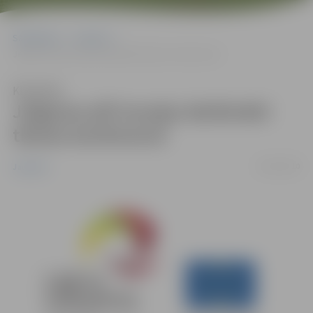
Sākumlapa
Jaunumi
Jelgavas pilī muzeju darbinieki tiksies konferencē
Klausīties
Jelgavas pilī muzeju darbinieki
tiksies konferencē
04/10/2010
Jaunumi