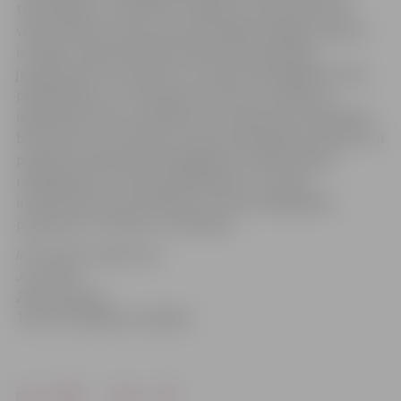
tehnoloģiju un inovatīvu risinājumu izmantošanu kā
vienā, tā otrā nozarē, kā arī par idejām kopīgu projektu
izstrādē. Tāpat paredzēts dalīties pieredzē par
jautājumiem, kas saistīti ar muzeju apmeklētāju skaita
palielināšanu tur rīkotajos koncertos, izstādēs un
izglītojoša rakstura pasākumos. Konferences dalībnieki
būs pirmie, kuri saņems muzeju darbiniekiem domātu un
projekta ieviešanas laikā sagatavotu labās prakses
rokasgrāmatu muzeju darbiniekiem un citiem
interesentiem par tā dēvēto muzeju pedagoģisko
programmu izstrādi un realizāciju.
Informāciju sagatavoja
Juris Kālis
ZPR speciālists
Tālrunis 63928085, 29144960
Drukāt
Dalīties