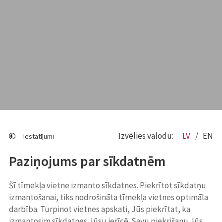
Izvēlies valodu:
LV
EN
Iestatījumi
Paziņojums par sīkdatnēm
Šī tīmekļa vietne izmanto sīkdatnes. Piekrītot sīkdatņu
izmantošanai, tiks nodrošināta tīmekļa vietnes optimāla
darbība. Turpinot vietnes apskati, Jūs piekrītat, ka
izmantosim sīkdatnes Jūsu ierīcē. Savu piekrišanu Jūs