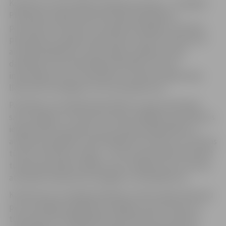
Konferenci rīko projekta vadošais partneris – Zemgales
Plānošanas reģiona administrācija sadarbībā ar
partneriem no pieciem muzejiem Zemgalē un četriem
pierobežas muzejiem kaimiņvalstī Lietuvā. Konferencē
aicināti piedalīties arī abu reģionu pārējo muzeju
darbinieki, kā arī pašvaldību pārstāvji, tūrisma
informācijas centru speciālisti un tūrisma organizāciju
līderi kā no Zemgales, tā no Ziemeļlietuvas.
Paredzēts, ka projektā pārstāvēto muzeju darbinieki
savus kolēģus un tūrisma nozarē strādājošos speciālistus
iepazīstinās ar paveikto savu iestāžu pieejamības un
atraktīvas darbības nodrošināšanā, kas vērsta uz kultūras
tūrisma attīstību Latvijas – Lietuvas pierobežā. Savukārt
tūrisma speciālisti izklāstīs savu redzējumu par nozares
attīstības tendencēm Zemgalē un Ziemeļlietuvā.
Konferences turpinājumā plānots izvērst plašu diskusiju
par turpmākās sadarbības iespējām starp kultūras un
tūrisma jomā strādājošajiem pierobežā, par modernu