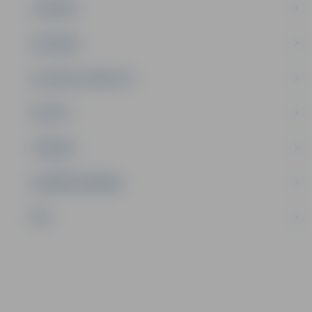
JAUNIEŠI
SATIKSME
SOCIĀLAIS ATBALSTS
SPORTS
TŪRISMS
UZŅĒMĒJDARBĪBA
NVO