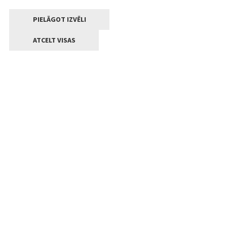
PIELĀGOT IZVĒLI
ATCELT VISAS
Kontakti
Jelgavas valstpilsētas pašvaldība
Lielā iela 11, Jelgava, LV-3001
+371 63005522
pasts@jelgava.lv