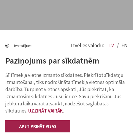
Izvēlies valodu:
LV
EN
Iestatījumi
Paziņojums par sīkdatnēm
Šī tīmekļa vietne izmanto sīkdatnes. Piekrītot sīkdatņu
izmantošanai, tiks nodrošināta tīmekļa vietnes optimāla
darbība. Turpinot vietnes apskati, Jūs piekrītat, ka
izmantosim sīkdatnes Jūsu ierīcē. Savu piekrišanu Jūs
jebkurā laikā varat atsaukt, nodzēšot saglabātās
sīkdatnes.
UZZINĀT VAIRĀK
.
APSTIPRINĀT VISAS