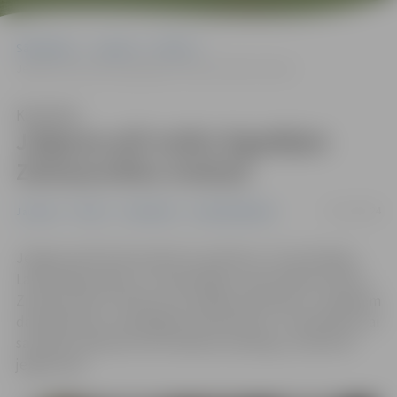
Sākumlapa
Jaunumi
Pilsēta
Jelgavas pilī notiks ikgadējais Ziemassvētku tirdziņš
Klausīties
Jelgavas pilī notiks ikgadējais
Ziemassvētku tirdziņš
05/12/2024
Jaunumi
Pilsēta
Sabiedrība
Uzņēmējdarbība
Jelgavas pilī 18. decembrī no pulksten 12 norisināsies
Latvijas Biozinātņu un tehnoloģiju universitātes (LBTU)
Ziemassvētku tirdziņš, kas ik gadu pārsteidz ar unikāliem
darinājumiem un garšīgiem produktiem. To apmeklēt, lai
sarūpētu dāvanas vai ko ikdienai noderīgu, aicināti arī
jelgavnieki.