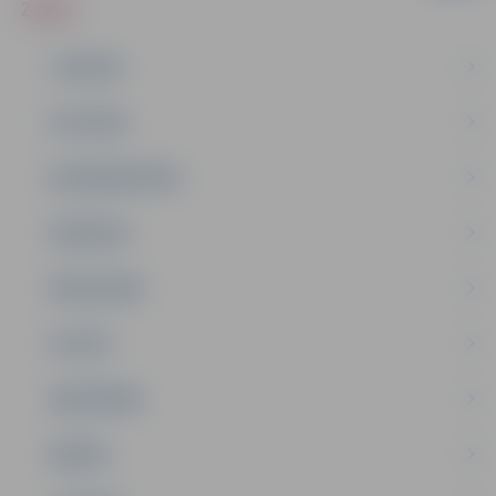
ZIŅAS
JAUNUMI
IZGLĪTĪBA
NODARBINĀTĪBA
PASĀKUMI
PAŠVALDĪBA
PILSĒTA
SABIEDRĪBA
ĢIMENE