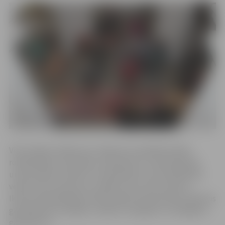
Vītņu kāpņu foajē savus ražojumus piedāvās čaklie
rokdarbnieki, amatnieki, saimnieces un saimnieki jeb
universitātes studenti un darbinieki, kuri brīvajā laikā
veido mazus brīnumus, ieliekot savu sirds siltumu.
Ikviens apmeklētājs atradīs īpašas Ziemassvētku dāvanas
gan ģimenes locekļiem, radiem, draugiem un kolēģiem,
gan paši sev.