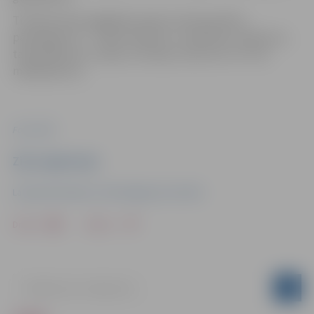
Tirdziņā varēs iegādāties īpašus Ziemassvētku
pārsteigumus – svētku dekorus, rotaslietas, adījumus,
tamborējumus, ziepes, skrubjus, kārumus un citus
mājražojumus.
Foto: LBTU
Ziņu sagatavoja
Latvijas Biozinātņu un tehnoloģiju universitāte
Drukāt
Dalīties