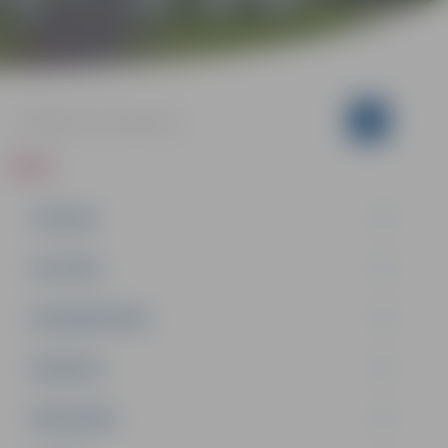
ZIŅAS
JAUNUMI
IZGLĪTĪBA
NODARBINĀTĪBA
PASĀKUMI
PAŠVALDĪBA