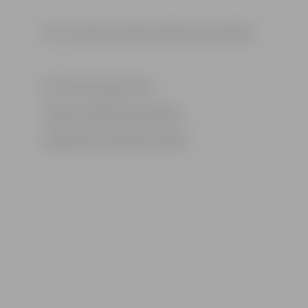
Foto: Latvijas Lauksaimniecības universitāte
Informācija sagatavota
Jelgavas pilsētas pašvaldības
Sabiedrisko attiecību pārvaldē