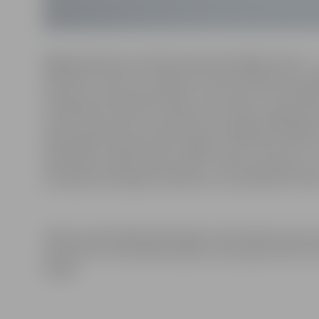
Mājaslapā ikviens aicināts iepazīt pils bagāto vēsturi 
Mandernas sāka celt Jelgavas pili līdz 20. gadsimta spr
postījumus, gan atjaunošanu un pils kā LLU (toreizējā
izveidošanos. Vēstures stāstījumu noslēdz Jelgavas pil
vēsturi iepazīstina arī stāsts par pils pagrabā esoš
ārkārtējās situācijas laikā ir slēgtas, taču ierasti tās v
tajā veiktos atjaunošanas darbus. Stāsti par pili ļaus
arī ieplānot pastaigu tās parkā, ko var apmeklēt ik die
Tāpat jaunajā mājaslapā pieejama informācija par pil
pils ierasti ir arī iecienīta laulību ceremoniju vieta. P
sadaļā.