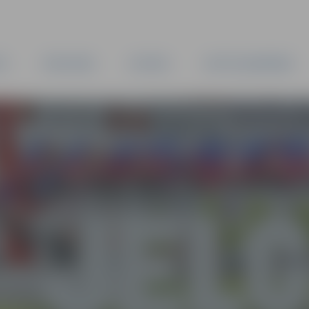
TA
PAŠVALDĪBA
IESTĀDES
KAPITĀLSABIEDRĪBAS