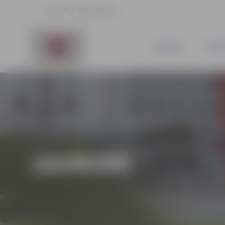
25.5 °C, 3.4 m/s, 60.2 %
JAUNUMI
PILSĒ
JAUNUMI