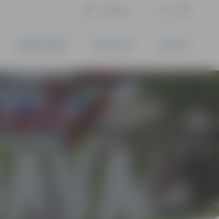
LV
EN
Iestatījumi
UZŅĒMĒJDARBĪBA
PAKALPOJUMI
KONTAKTI