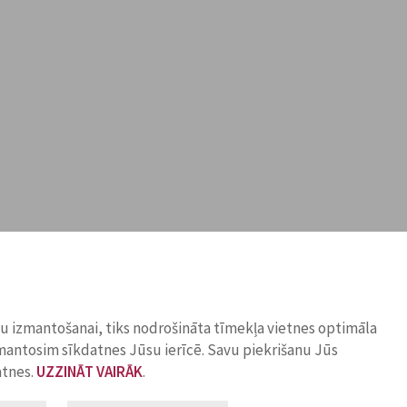
ņu izmantošanai, tiks nodrošināta tīmekļa vietnes optimāla
zmantosim sīkdatnes Jūsu ierīcē. Savu piekrišanu Jūs
atnes.
UZZINĀT VAIRĀK
.