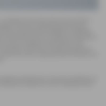
– no 1265. gada, kad Livonijas ordeņa mestrs Konrāds no
aigajiem notikumiem, šajā laikā pilij piedzīvojot gan
s Latvijas Lauksaimniecības akadēmijas) centrālās ēkas
s loma šodienā kā vēsturei un izglītībai nozīmīgai ēkai. Ar
ajām Kurzemes un Zemgales hercogu kapenēm, kuras
ar arī apmeklēt. Tāpat ikviens var iepazīt pils apkārtni un
 uzzināt daudz jauna par Jelgavā apskatāmo baroka pērli, kā
nu.
s sniegtajiem piedavājumiem, tostarp kāzu piedāvājumu, jo
ar laulāto pāru atmiņām pilī var lasīt arī mājaslapas stāstu