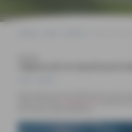
Sākumlapa
Jaunumi
Sabiedrība
Jelgavas pili var iepazī
Klausīties
Jelgavas pili var iepazīt jaunā m
Jaunumi
Sabiedrība
Kamēr Jelgavas pils viesus klātienē nevar uzņemt, ikvi
informē LLU. Vietne
www.jelgavaspils.lv
ļauj iepazīt pi
baroka pērles sniegto piedāvājumu.