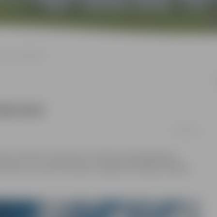
t jaunā mājaslapā
ājaslapā
06/02/2021
ens aicināts to apciemot virtuāli jaunajā mājaslapā,
ls vēsturi, tās lomu šodienas Jelgavā un Baltijas lielākās