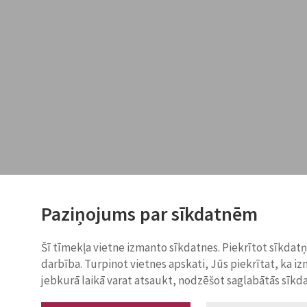
Paziņojums par sīkdatnēm
Šī tīmekļa vietne izmanto sīkdatnes. Piekrītot sīkdat
darbība. Turpinot vietnes apskati, Jūs piekrītat, ka i
jebkurā laikā varat atsaukt, nodzēšot saglabātās sīkd