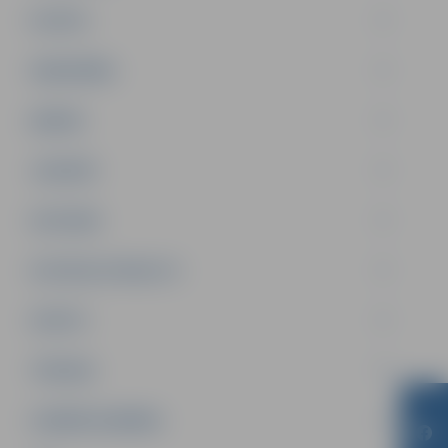
PILSĒTA
SABIEDRĪBA
ĢIMENE
JAUNIEŠI
SATIKSME
SOCIĀLAIS ATBALSTS
SPORTS
TŪRISMS
UZŅĒMĒJDARBĪBA