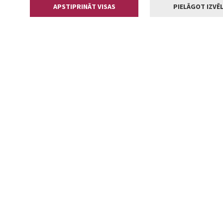
APSTIPRINĀT VISAS
PIELĀGOT IZVĒL
Kontakti
Jelgavas valstp
Lielā iela 11
+371 630055
pasts@jelga
2002-2026 jelgava.lv