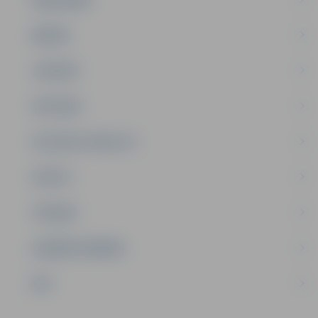
ĢIMENE
JAUNIEŠI
SATIKSME
SOCIĀLAIS ATBALSTS
SPORTS
TŪRISMS
UZŅĒMĒJDARBĪBA
NVO