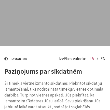
Izvēlies valodu:
LV
EN
Iestatījumi
Paziņojums par sīkdatnēm
Šī tīmekļa vietne izmanto sīkdatnes. Piekrītot sīkdatņu
izmantošanai, tiks nodrošināta tīmekļa vietnes optimāla
darbība. Turpinot vietnes apskati, Jūs piekrītat, ka
izmantosim sīkdatnes Jūsu ierīcē. Savu piekrišanu Jūs
jebkurā laikā varat atsaukt, nodzēšot saglabātās