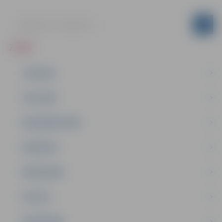
ZIŅAS
JAUNUMI
IZGLĪTĪBA
NODARBINĀTĪBA
PASĀKUMI
PAŠVALDĪBA
PILSĒTA
SABIEDRĪBA