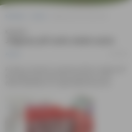
Sākumlapa
Jaunumi
Jelgavas pilī varēs ziedot asinis
Klausīties
Jelgavas pilī varēs ziedot asinis
15/10/2016
Jaunumi
Pirmdien, 24. oktobrī, no pulksten 10 līdz 15 Jelgavas pilī
būs iespēja ziedot asinis Valsts asinsdonoru centra
(VADC) sadarbībā ar LLU organizētajā izbraukumā.