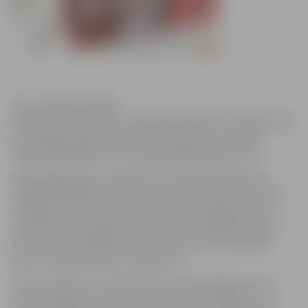
Foto: Jelgavas pilsēta
Pirmdien, 24. oktobrī, no pulksten 10 līdz 15 Jelgavas pilī
būs iespēja ziedot asinis Valsts asinsdonoru centra
(VADC) sadarbībā ar LLU organizētajā izbraukumā.
VADC atgādina, ka cilvēkam, kurš vēlas ziedot asinis,
obligāti līdzi jābūt personu apliecinošam dokumentam
un bankas konta numuram, jo kompensācija par asins
ziedošanu tiek pārskaitīta uz donora norādīto bankas
kontu. Kompensācijas apmērs ir 4,27 eiro, kā arī katrs
donors saņem paciņu ar cepumiem.
Par asins donoru var kļūt ikviens vesels cilvēks, kurš ir
vismaz 18 gadus vecs un nav vecāks par 65 gadiem. Lai