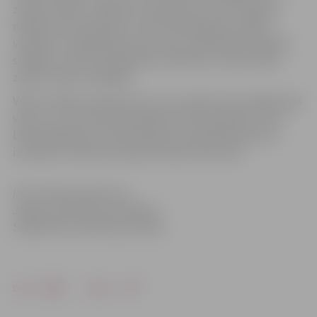
ziedotu asinis, ir jāievēro noteikumi, kurus noteikuši
mediķi: donoram jāsver vismaz 50 kilogramus; jābūt
veselam un paēdušam; pirms asins ziedošanas nedrīkst
smēķēt un dzert alkoholiskus dzērienus. Asinis drīkst
ziedot ik pēc 9 nedēļām.
VADC tuvākos izbraukumus var uzzināt centra mājas lapā
vadc.lv, kur informācija regulāri tiek aktualizēta. Tas ir
būtiski gadījumos, kad izbraukumu grafikā ieviestas
izmaiņas, tostarp atsevišķi izbraukumi atcelti.
Informācija sagatavota
Jelgavas pilsētas pašvaldības
Sabiedrisko attiecību pārvaldē
Drukāt
Dalīties