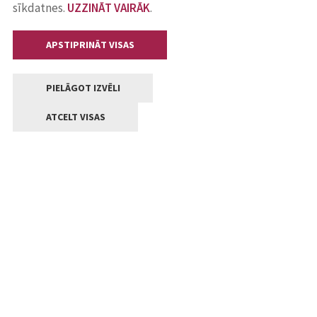
sīkdatnes.
UZZINĀT VAIRĀK
.
APSTIPRINĀT VISAS
PIELĀGOT IZVĒLI
ATCELT VISAS
Kontakti
Jelgavas valstpilsētas pašvaldība
Lielā iela 11, Jelgava, LV-3001