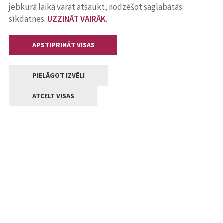
jebkurā laikā varat atsaukt, nodzēšot saglabātās
sīkdatnes.
UZZINĀT VAIRĀK
.
APSTIPRINĀT VISAS
PIELĀGOT IZVĒLI
ATCELT VISAS
Kontakti
Jelgavas valstpilsētas pašvaldība