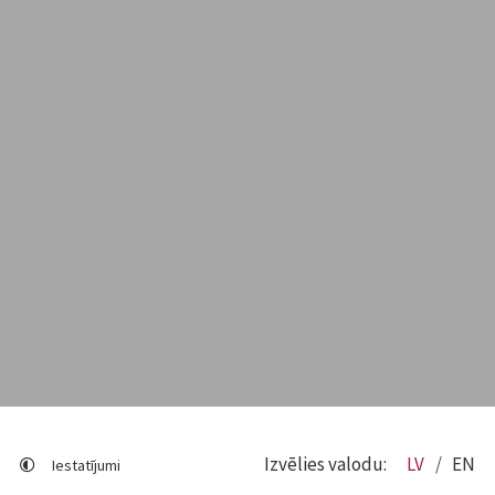
Izvēlies valodu:
LV
EN
Iestatījumi