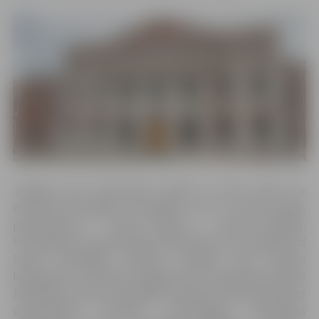
Jelgavas pilī interesentus gaida ne tikai stāsti par
Kurzemes-Zemgales hercogiem, bet arī īpašs garšas
piedzīvojums – “Dievu ēdiens” – karstā šokolāde
Hercogienes un galma dāmu sabiedrībā. Jau 18. gadsimtā
karsto šokolādes dzērienu baudīja visos Eiropas
karaļnamos, arī Mītavā. Jelgavas pils 21. gadsimta karstās
šokolādes recepti izstrādājuši Latvijas Lauksaimniecības
universitātes Pārtikas tehnoloģijas fakultātes