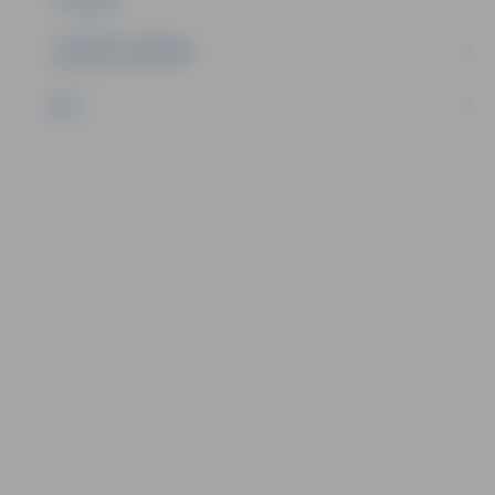
UZŅĒMĒJDARBĪBA
NVO