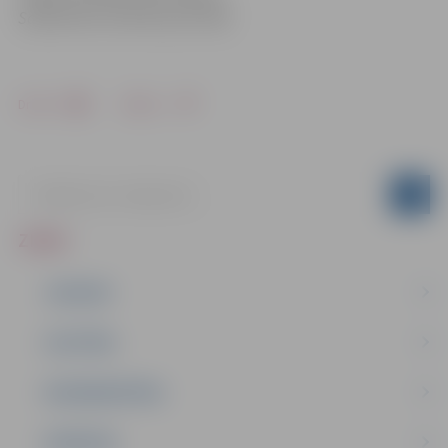
Sabiedrisko attiecību pārvaldē
Drukāt
Dalīties
ZIŅAS
JAUNUMI
IZGLĪTĪBA
NODARBINĀTĪBA
PASĀKUMI