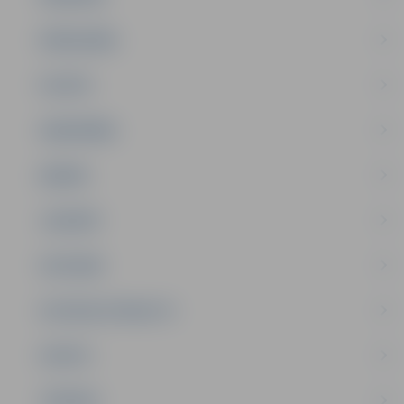
PAŠVALDĪBA
PILSĒTA
SABIEDRĪBA
ĢIMENE
JAUNIEŠI
SATIKSME
SOCIĀLAIS ATBALSTS
SPORTS
TŪRISMS