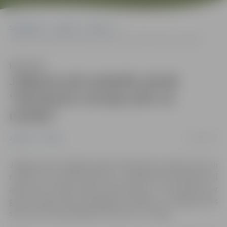
Sākumlapa
Jaunumi
Pilsēta
Jelgavas pils piedalās akcijā “Apceļosim Latvijas pilis un muižas”
Klausīties
Jelgavas pils piedalās akcijā
“Apceļosim Latvijas pilis un
muižas”
02/05/2017
Jaunumi
Pilsēta
Jelgavas pils piedalās akcijā “Apceļosim Latvijas pilis un
muižas”, kas Latvijā notiek no 1. maija līdz 28. oktobrim. Šī
akcija pēc septiņu gadu pārtraukuma ir izsludināta par
godu Latvijas valsts simtgades svinībām, un Jelgavas pils
savas durvis apceļotājiem vērs jau no 2. maija.