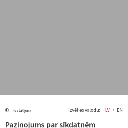
Izvēlies valodu:
LV
EN
Iestatījumi
Paziņojums par sīkdatnēm