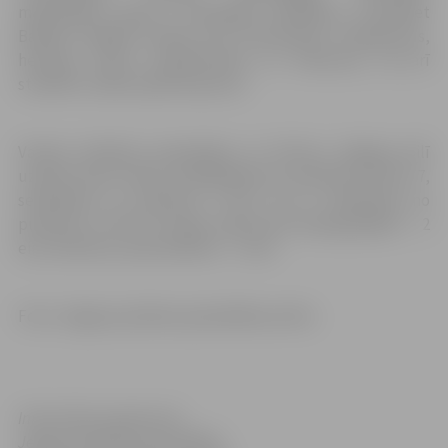
mācībspēki. Kopā ar šokolādes baudīšanu uzzināsiet
Baltijas lielākās baroka pils būvniecības noslēpumus,
hercogu dzīves priekšrocības un trūkumus, kā arī
studentu raibos piedzīvojumus.
Vasaras mēnešos apceļotājus un tūristus Jelgavas pilī
uzņems katru dienu, darbadienās no pulksten 9 līdz 17,
sestdienās no pulksten 9 līdz 18 un svētdienās no
pulksten 11 līdz 16. Ieejas maksa pilī: pieaugušajiem – 2
eiro, bērniem, pensionāriem – 1 eiro.
Foto: Jelgavas pilsētas pašvaldības arhīvs
Informācija sagatavota
Jelgavas pilsētas pašvaldības