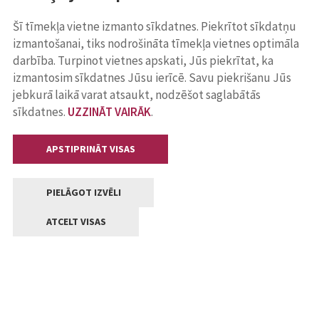
Šī tīmekļa vietne izmanto sīkdatnes. Piekrītot sīkdatņu
izmantošanai, tiks nodrošināta tīmekļa vietnes optimāla
darbība. Turpinot vietnes apskati, Jūs piekrītat, ka
izmantosim sīkdatnes Jūsu ierīcē. Savu piekrišanu Jūs
jebkurā laikā varat atsaukt, nodzēšot saglabātās
sīkdatnes.
UZZINĀT VAIRĀK
.
APSTIPRINĀT VISAS
PIELĀGOT IZVĒLI
ATCELT VISAS