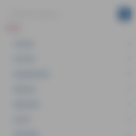
ZIŅAS
JAUNUMI
IZGLĪTĪBA
NODARBINĀTĪBA
PASĀKUMI
PAŠVALDĪBA
PILSĒTA
SABIEDRĪBA