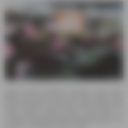
Šogad koncertā piedalīsies populārie mūziķi Ainars
Mielavs, Atis Auzāns, Guntis Veits, Jānis Stībelis, Žoržs
Siksna, Rikardions, Liene Šomase, māsas Legzdiņas, Atis
Ieviņš, Kristīne Prauliņa, grupas „Crazy dolls” un
„Vintāža”, kā arī gaidāmi dažādi muzikāli pārsteigumi. Pēc
pusnakts – nakts balle ar grupu „Credo”.