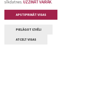
sīkdatnes.
UZZINĀT VAIRĀK
.
APSTIPRINĀT VISAS
PIELĀGOT IZVĒLI
ATCELT VISAS
Kontakti
Jelgavas valstpilsētas pašvaldība
Lielā iela 11, Jelgava, LV-3001