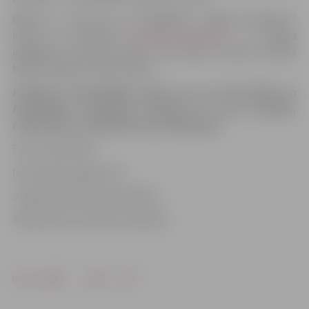
Biļetes uz koncertu var iegādāties „Biļešu Paradīzes”
kasēs un internetā
www.bilesuparadize.lv
. Ir iespēja
iegādāties atsevišķu biļeti tikai ballei. Koncerta ieejas
biļete derīga arī nakts ballei.
Pasākuma apmeklētājs piekrīt, ka var tikt filmēts un
fotografēts. Uzņemtais materiāls var tikt translēts,
reproducēts un izplatīts bez ierobežojuma.
Foto: Publicitāte
Informācija sagatavota
Jelgavas pilsētas pašvaldības
Sabiedrisko attiecību pārvaldē
Drukāt
Dalīties