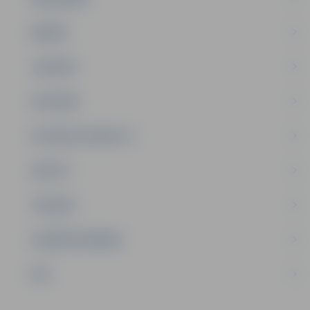
ĢIMENE
JAUNIEŠI
SATIKSME
SOCIĀLAIS ATBALSTS
SPORTS
TŪRISMS
UZŅĒMĒJDARBĪBA
NVO