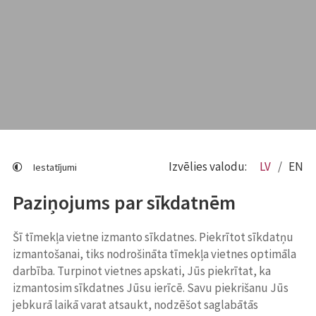
Izvēlies valodu:
LV
EN
Iestatījumi
Paziņojums par sīkdatnēm
Šī tīmekļa vietne izmanto sīkdatnes. Piekrītot sīkdatņu
izmantošanai, tiks nodrošināta tīmekļa vietnes optimāla
darbība. Turpinot vietnes apskati, Jūs piekrītat, ka
izmantosim sīkdatnes Jūsu ierīcē. Savu piekrišanu Jūs
jebkurā laikā varat atsaukt, nodzēšot saglabātās