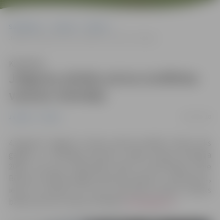
Sākumlapa
Jaunumi
Pilsēta
Jelgavas pilsēta aicina izvēlēties vasaras melodiju
Klausīties
Jelgavas pilsēta aicina izvēlēties
vasaras melodiju
18/07/2018
Jaunumi
Pilsēta
4.augustā Jelgavā, Uzvaras parka estrādē, ikviens tiks
gaidīts uz vērienīgo koncertu „Mana vasaras melodija
2018”, kuru jau tradicionāli vadīs TV personības Liene
Bērziņa un Māris Grigalis. Koncerta sākums – pulksten 21,
ieeja no pulksten 20. Līdz koncertam ikviens aicināts
balsot par savu vasaras melodiju
www.jelgava.lv
.