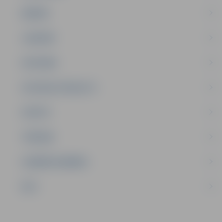
ĢIMENE
JAUNIEŠI
SATIKSME
SOCIĀLAIS ATBALSTS
SPORTS
TŪRISMS
UZŅĒMĒJDARBĪBA
NVO