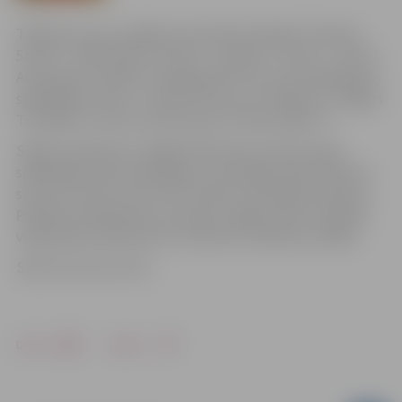
Tālāk pēc vietu sadalījuma 4.vietā ierindojās “Policija”,
5.vietā – “Brāļi Ilmāri”, 6.vietā – “Andrea”, 7.vietā – “Ultra”.
Astoņnieku noslēdz “Zemgale 88”. Par turnīra labākajiem
spēlētājiem atzīti – Pēteris Prolis (no “Poligons”), Edgars
Tramdaks un Artis Putniņš (abi no “Ekskursija.lv”).
Spēļu starplaikos risinājās tālmetienu konkursi gan
spēlētājiem, gan skatītājiem. Uzvarētāji saņēma Sporta
servisa centra un SIA “AUTO FANS” pārsteiguma balvas.
Pasākuma dalībniekus priecēja Jelgavas jauno mākslas
vingrotāju priekšnesumi, treneres I.Smelovas vadībā.
Sporta servisa centrs
Drukāt
Dalīties