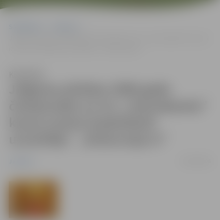
Sākumlapa
Jaunumi
Jelgavas pilsētas 2006.gada čempionāta un A/s „Hansabanka” kausa
izcīņas basketbolā uzvarētāji – „Ekskursija.lv”
Klausīties
Jelgavas pilsētas 2006.gada
čempionāta un A/s „Hansabanka”
kausa izcīņas basketbolā
uzvarētāji – „Ekskursija.lv”
04/04/2006
Jaunumi