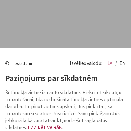
Izvēlies valodu:
LV
EN
Iestatījumi
Paziņojums par sīkdatnēm
Šī tīmekļa vietne izmanto sīkdatnes. Piekrītot sīkdatņu
izmantošanai, tiks nodrošināta tīmekļa vietnes optimāla
darbība. Turpinot vietnes apskati, Jūs piekrītat, ka
izmantosim sīkdatnes Jūsu ierīcē. Savu piekrišanu Jūs
jebkurā laikā varat atsaukt, nodzēšot saglabātās
sīkdatnes.
UZZINĀT VAIRĀK
.