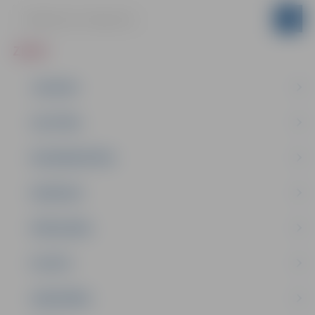
ZIŅAS
JAUNUMI
IZGLĪTĪBA
NODARBINĀTĪBA
PASĀKUMI
PAŠVALDĪBA
PILSĒTA
SABIEDRĪBA