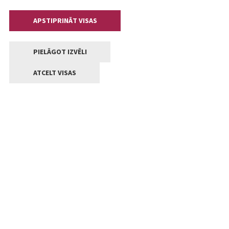
APSTIPRINĀT VISAS
PIELĀGOT IZVĒLI
ATCELT VISAS
Kontakti
Jelgavas valstpilsētas pašvaldība
Lielā iela 11, Jelgava, LV-3001
+371 63005522