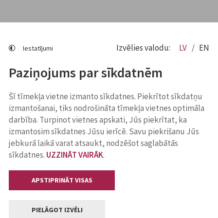
Izvēlies valodu:
LV
EN
Iestatījumi
Paziņojums par sīkdatnēm
Šī tīmekļa vietne izmanto sīkdatnes. Piekrītot sīkdatņu
izmantošanai, tiks nodrošināta tīmekļa vietnes optimāla
darbība. Turpinot vietnes apskati, Jūs piekrītat, ka
izmantosim sīkdatnes Jūsu ierīcē. Savu piekrišanu Jūs
jebkurā laikā varat atsaukt, nodzēšot saglabātās
sīkdatnes.
UZZINĀT VAIRĀK
.
APSTIPRINĀT VISAS
PIELĀGOT IZVĒLI