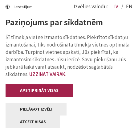
Izvēlies valodu:
LV
EN
Iestatījumi
Paziņojums par sīkdatnēm
Šī tīmekļa vietne izmanto sīkdatnes. Piekrītot sīkdatņu
izmantošanai, tiks nodrošināta tīmekļa vietnes optimāla
darbība. Turpinot vietnes apskati, Jūs piekrītat, ka
izmantosim sīkdatnes Jūsu ierīcē. Savu piekrišanu Jūs
jebkurā laikā varat atsaukt, nodzēšot saglabātās
sīkdatnes.
UZZINĀT VAIRĀK
.
APSTIPRINĀT VISAS
PIELĀGOT IZVĒLI
ATCELT VISAS