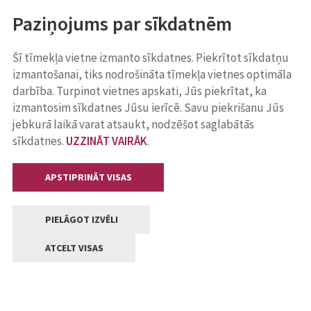
Paziņojums par sīkdatnēm
Šī tīmekļa vietne izmanto sīkdatnes. Piekrītot sīkdatņu
izmantošanai, tiks nodrošināta tīmekļa vietnes optimāla
darbība. Turpinot vietnes apskati, Jūs piekrītat, ka
izmantosim sīkdatnes Jūsu ierīcē. Savu piekrišanu Jūs
jebkurā laikā varat atsaukt, nodzēšot saglabātās
sīkdatnes.
UZZINĀT VAIRĀK
.
APSTIPRINĀT VISAS
PIELĀGOT IZVĒLI
ATCELT VISAS