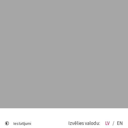
Izvēlies valodu:
LV
EN
Iestatījumi