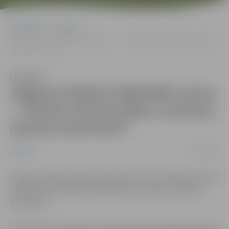
Sākumlapa
Jaunumi
Jelgavas Pilsētas bibliotēka aicina – “Nosūti Ziemassvētku sveicienu
ukraiņu karavīram!”
Klausīties
Jelgavas Pilsētas bibliotēka aicina
– “Nosūti Ziemassvētku sveicienu
ukraiņu karavīram!”
02/12/2022
Jaunumi
Jelgavas pilsētas bibliotēkas aicina savus lasītājus līdz 29.
decembrim sarūpēt Ziemassvētku sveicienu ukraiņu
karavīriem.