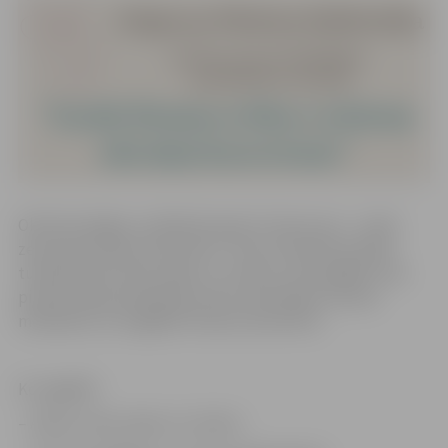
Oktobra beigās, noslēdzās akcija “Izaicini sevi – noadi
zeķu pāri ukraiņu karavīram”. Taču arī šobrīd aicinām
turpināt adīt vilnas zeķes un cimdus, kā arī gādāt citas
pirmās nepieciešamības preces aukstajiem ziemas
mēnešiem, ko nogādāt ukraiņu karavīriem.
Ko sagādāt:
– Adītas vilnas zeķes un cimdus