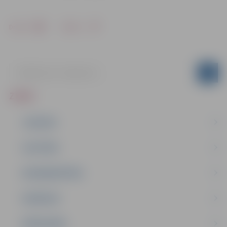
Drukāt
Dalīties
ZIŅAS
JAUNUMI
IZGLĪTĪBA
NODARBINĀTĪBA
PASĀKUMI
PAŠVALDĪBA