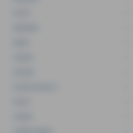
PILSĒTA
SABIEDRĪBA
ĢIMENE
JAUNIEŠI
SATIKSME
SOCIĀLAIS ATBALSTS
SPORTS
TŪRISMS
UZŅĒMĒJDARBĪBA