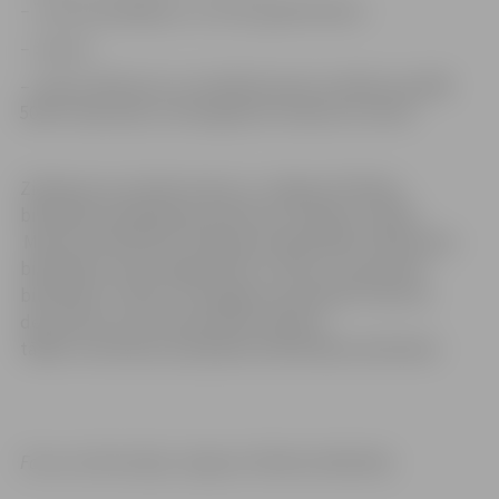
– Tūrisma paklājiņus un siltus guļammaisus
– Sveces
– Sveču atlikumus un metāla konservu kārbas (ap 400-
500 ml tilpumā), no kā izgatavot ierakumu sveces
Ziedojumus aicinām atnest uz Jelgavas Pilsētas
bibliotēku Akadēmijas ielā 26 vai uz jebkuru filiāli –
Miezītes bibliotēku (Dobeles šosejā 100a), Pārlielupes
bibliotēku (Loka maģistrālē 17), bērnu un jauniešu
bibliotēku “Zinītis” (Zemgales prospektā 7) līdz 29.
decembrim. Par Ziemassvētku dāvanu
tālāku nosūtīšanu parūpēsies bibliotēkas darbinieki.
Foto un informācija: Jelgavas Pilsētas bibliotēka