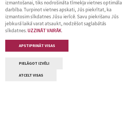
izmantošanai, tiks nodrošināta tīmekļa vietnes optimāla
darbība. Turpinot vietnes apskati, Jūs piekrītat, ka
izmantosim sīkdatnes Jūsu ierīcē. Savu piekrišanu Jūs
jebkurā laikā varat atsaukt, nodzēšot saglabātās
sīkdatnes.
UZZINĀT VAIRĀK
.
APSTIPRINĀT VISAS
PIELĀGOT IZVĒLI
ATCELT VISAS