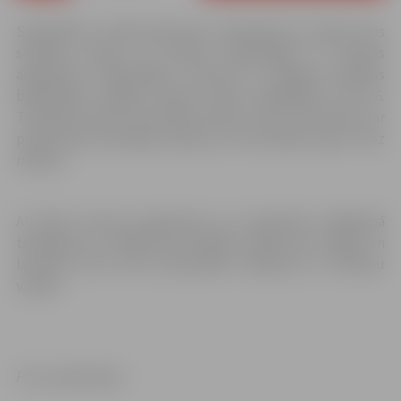
Sadarbībā ar LNB konference tiešraidē bez maksas būs
skatāma vismaz 16 Latvijas reģionālajās un astoņās
augstskolu bibliotēkās, tostarp arī Jelgavas pilsētas
bibliotēkas Krišjāņa Barona zālē, Akadēmijas ielā 26.
Tiešraide notiks no pulksten 9 līdz 17.30, taču ikviens var
pievienoties skatītāju pulkam sev ērtā laikā. Ieeja ir bez
maksas.
Ar ideju foruma programmu var iepazīties mājaslapā
tedxriga.com. Pasākuma oficiālās valodas būs angļu un
latviešu, kā arī tiks nodrošināts tulkojums uz latviešu
valodu.
Foto: publicitātes