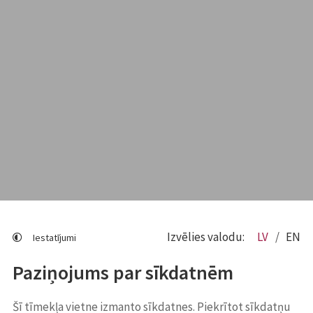
Izvēlies valodu:
LV
EN
Iestatījumi
Paziņojums par sīkdatnēm
Šī tīmekļa vietne izmanto sīkdatnes. Piekrītot sīkdatņu