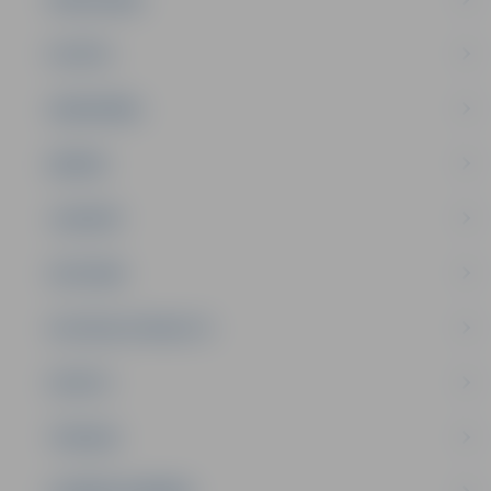
PILSĒTA
SABIEDRĪBA
ĢIMENE
JAUNIEŠI
SATIKSME
SOCIĀLAIS ATBALSTS
SPORTS
TŪRISMS