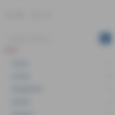
Drukāt
Dalīties
ZIŅAS
JAUNUMI
IZGLĪTĪBA
NODARBINĀTĪBA
PASĀKUMI
PAŠVALDĪBA