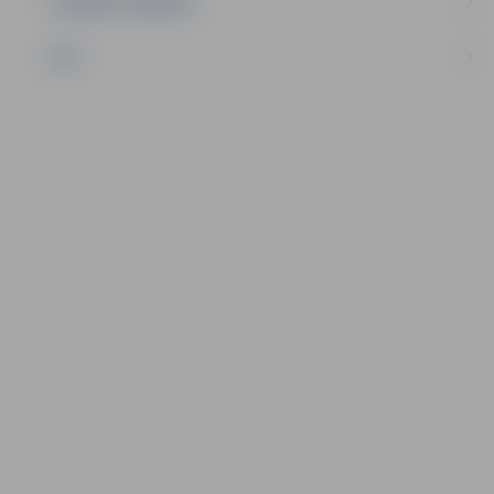
UZŅĒMĒJDARBĪBA
NVO