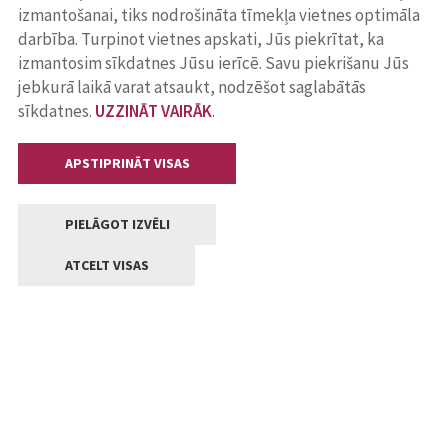
izmantošanai, tiks nodrošināta tīmekļa vietnes optimāla
darbība. Turpinot vietnes apskati, Jūs piekrītat, ka
izmantosim sīkdatnes Jūsu ierīcē. Savu piekrišanu Jūs
jebkurā laikā varat atsaukt, nodzēšot saglabātās
sīkdatnes.
UZZINĀT VAIRĀK
.
APSTIPRINĀT VISAS
PIELĀGOT IZVĒLI
ATCELT VISAS