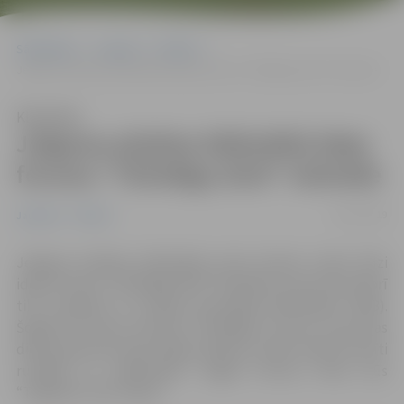
Sākumlapa
Jaunumi
Pilsēta
Jelgavas pilsētas bibliotēkā ideju foruma “TEDxRiga 2019” tiešraide
Klausīties
Jelgavas pilsētas bibliotēkā ideju
foruma “TEDxRiga 2019” tiešraide
19/11/2019
Jaunumi
Pilsēta
Jelgavas pilsētas bibliotēka aicina ikvienu sekot līdzi
ideju foruma “TEDxRiga 2019” tiešraidei, kas 22.novembrī
tiks translēta no Latvijas nacionālās bibliotēkas (LNB).
Šogad šis būs jau astotais “TEDxRiga” forums, kurā visas
dienas garumā savās idejās dalīsies vairāk nekā 20 atzīti
runātāji un mākslinieki. Šogad foruma tēma būs
“Together” jeb “Kopā”.