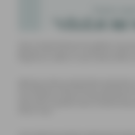
Odeta Tumēnaite Braženiene pēc izglītības ir lietuviešu
gadā sāka veidot izgrizumus un piedalīties izstādēs. A
kokgrebumus, skrāpē un ar vasku izraibina Lieldienu o
Māksliniece sarīkojusi vairāk kā 100 personālizstādes, k
ASV. Piedalījusies vairāk kā 200 rajona, reģionālās, gr
valstīs. Apbalvota ar balvām un laureāta diplomiem. Ir
izgriezumiem un grafikām. Odetas Tumēnaites Braženien
ārvalstu muzeji.
Tautas māksliniece piedalās arī izglītojošās aktivitā