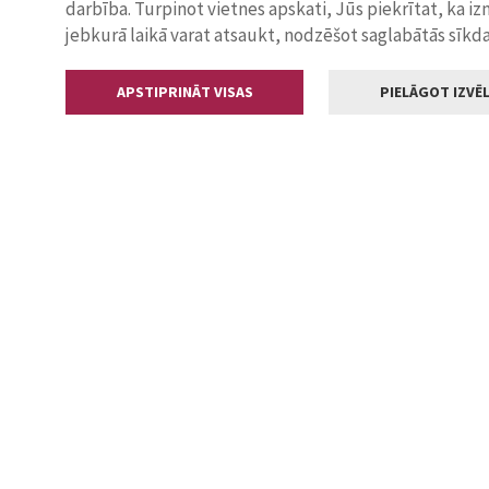
darbība. Turpinot vietnes apskati, Jūs piekrītat, ka i
jebkurā laikā varat atsaukt, nodzēšot saglabātās sīkd
APSTIPRINĀT VISAS
PIELĀGOT IZVĒL
Kontakti
Jelgavas valstp
Lielā iela 11
+371 630055
pasts@jelga