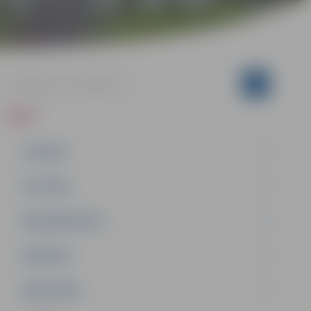
ZIŅAS
JAUNUMI
IZGLĪTĪBA
NODARBINĀTĪBA
PASĀKUMI
PAŠVALDĪBA