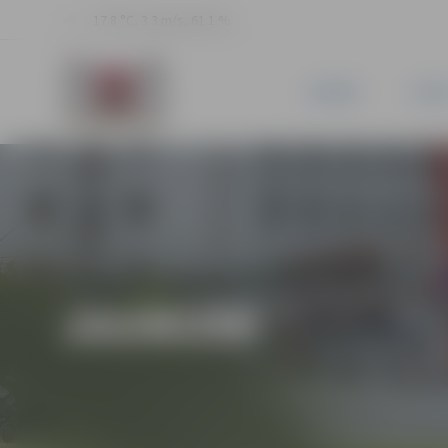
17.8 °C, 3.3 m/s, 61.1 %
JAUNUMI
PILSĒ
JAUNUMI