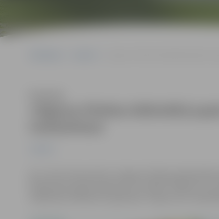
Sākumlapa
Jaunumi
Jelgavas Pilsētas bibliotēkā papīra i
Klausīties
Jelgavas Pilsētas bibliotēkā pap
meistarklase
Jaunumi
No 1. līdz 31.decembrim Jelgavas Pilsētas bibliotēkā
Braženienes papīra izgriezumu izstāde “Vēlējumi no Liet
mākslinieci klātienē uz grāmatas “Izgriezumu nodarbī