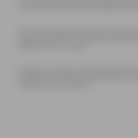
Lietuvā, bet arī Polijā, Ukrainā, Īrijā, Vācijā, Nīderlandē,
8. decembrī pulksten 17 Odeta viesosies arī Jelgavas 
“Izgriezumu nodarbības” un organizētu papīra izgrizumu
piedalīties! Ieeja – bez maksas.
Ar izstādi visi interesenti var iepazīties Jelgavas Pils
pirmdienās un ceturtdienās no pulksten 10 līdz 19, otr
svētdienās no pulksten 10 līdz 17.