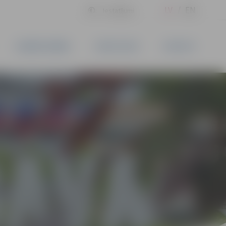
LV
EN
Iestatījumi
UZŅĒMĒJDARBĪBA
PAKALPOJUMI
KONTAKTI