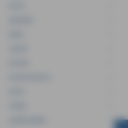
PILSĒTA
SABIEDRĪBA
ĢIMENE
JAUNIEŠI
SATIKSME
SOCIĀLAIS ATBALSTS
SPORTS
TŪRISMS
UZŅĒMĒJDARBĪBA