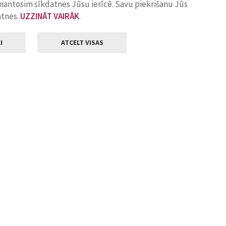
zmantosim sīkdatnes Jūsu ierīcē. Savu piekrišanu Jūs
atnes.
UZZINĀT VAIRĀK
.
I
ATCELT VISAS
Klientu apkalpošana
ilsētas pašvaldība
Darba laiks
, Jelgava, LV-3001
Pirmdienās
8.00 - 18.00
Otrdienās
8.00 - 17.00
22
Trešdienās
8.00 - 17.00
va.lv
Ceturtdienās
8.00 - 17.00
Piektdienās
8.00 - 14.30