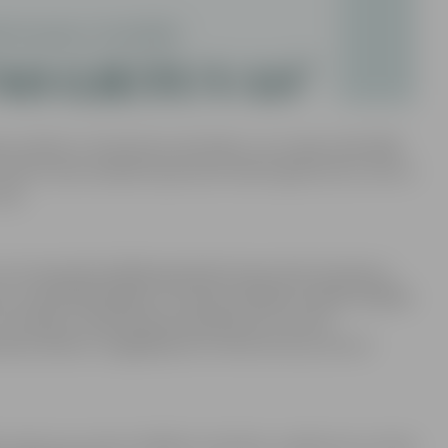
 valodas un literatūras skolotāja. Jau studiju laikā 1983.
ttīstot savas radošās izpausmes veido izgriezumus, lina un
las.
as viesojušās dažādās galerijās Eiropā, Ķīnā, Krievijā un
upu, republikāniskajās un starptautiskajās izstādēs dažādās
 ilustrējusi vairāk kā desmit grāmatas ar saviem
es darbus ir iegādājušies ne tikai Lietuvas, bet arī
tēs: māca savu amatu dažādos semināros, pasākumos ne tikai