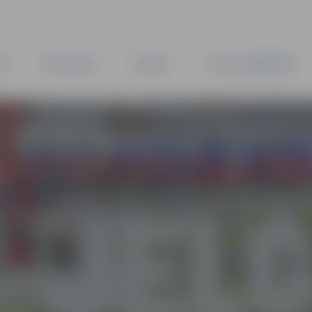
TA
PAŠVALDĪBA
IESTĀDES
KAPITĀLSABIEDRĪBAS