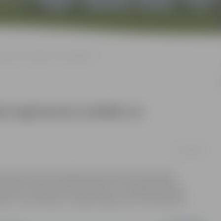
zgriezumu izstāde un meistarklase
īra izgriezumu izstāde un
01/12/2022
 skatāma Lietuvas mākslinieces Odetas Tumēnaites
uvas”. Kā arī 8. decembrī plkst. 17 iespēja tikties ar
bas” prezentāciju un papīra izgriezumu meistarklasi.