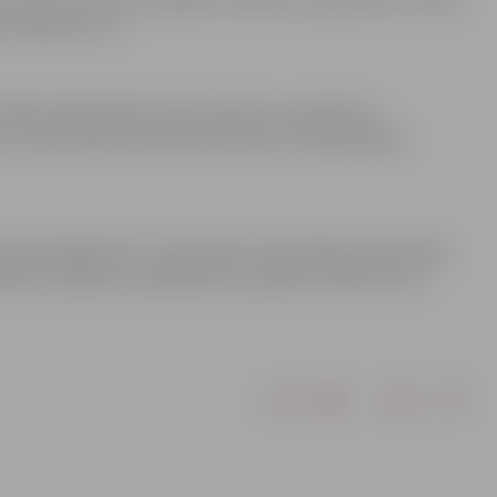
 Itālijā, ASV u.c.
Pilsētas bibliotēkā, lai prezentētu savu grāmatu
 meistarklasi. Ikviens interesents ir laipni gaidīts
ētas bibliotēkā līdz 31. decembrim, bibliotēkas darba laikā:
dien, trešdien un piektdien no pulksten 10 līdz 18, un
Drukāt
Dalīties