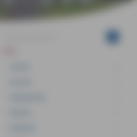
ZIŅAS
JAUNUMI
IZGLĪTĪBA
NODARBINĀTĪBA
PASĀKUMI
PAŠVALDĪBA