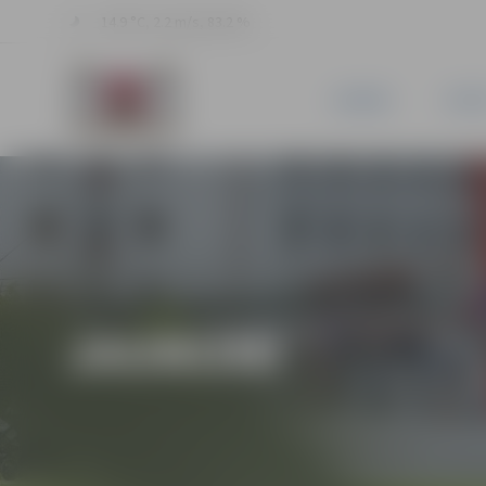
14.9 °C, 2.2 m/s, 83.2 %
JAUNUMI
PILSĒ
JAUNUMI