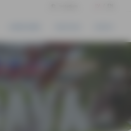
LV
EN
Iestatījumi
UZŅĒMĒJDARBĪBA
PAKALPOJUMI
KONTAKTI