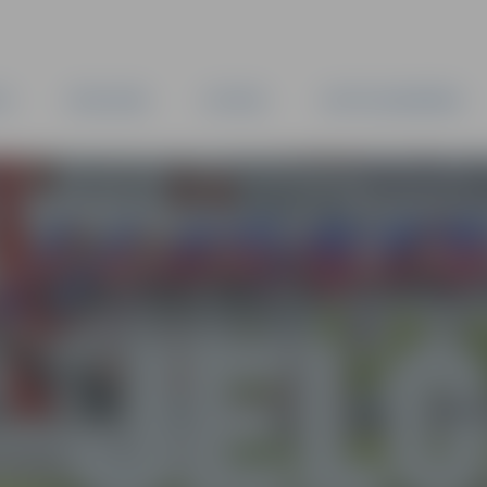
TA
PAŠVALDĪBA
IESTĀDES
KAPITĀLSABIEDRĪBAS