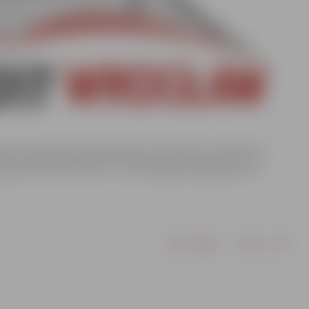
sies Starptautiskās bibliotēku asociācijas un institūciju
ations and Institutions – IFLA) Pasaules bibliotēku un
Drukāt
Dalīties