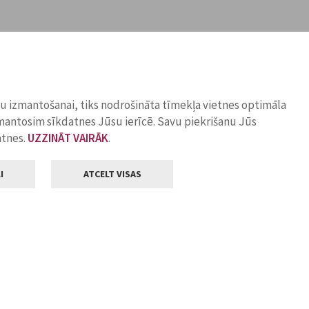
ņu izmantošanai, tiks nodrošināta tīmekļa vietnes optimāla
zmantosim sīkdatnes Jūsu ierīcē. Savu piekrišanu Jūs
atnes.
UZZINĀT VAIRĀK
.
I
ATCELT VISAS
Klientu apkalpošana
ilsētas pašvaldība
Darba laiks