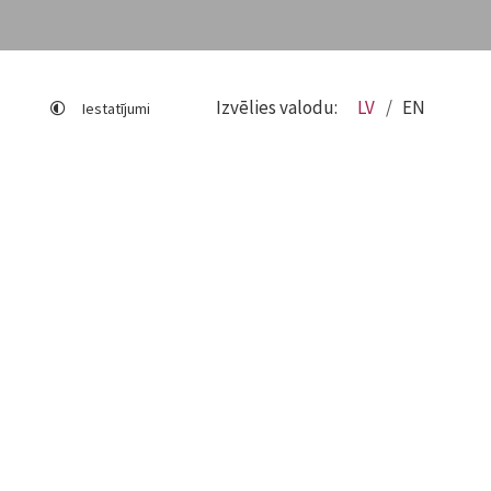
Izvēlies valodu:
LV
EN
Iestatījumi
Lapas karte
Viegli lasīt