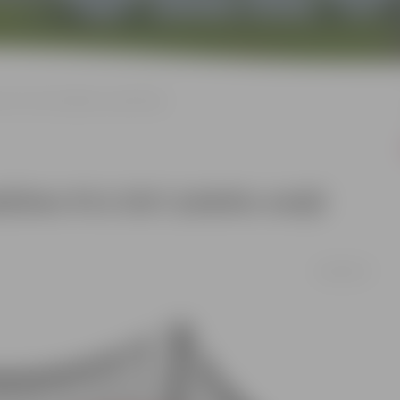
 IFLA 2017 plakātu sesijā Polijā
alīsies IFLA 2017 plakātu sesijā
29/03/2017