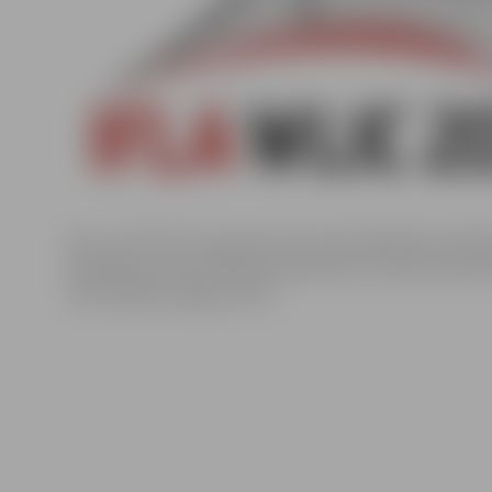
No š. g. 19. līdz 25. augustam Vroclavā (Polijā) norisinā
federācijas (International Federation of Library Associ
informācijas kongress 2017.