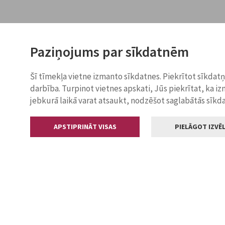
Paziņojums par sīkdatnēm
Šī tīmekļa vietne izmanto sīkdatnes. Piekrītot sīkdat
darbība. Turpinot vietnes apskati, Jūs piekrītat, ka i
jebkurā laikā varat atsaukt, nodzēšot saglabātās sīkd
APSTIPRINĀT VISAS
PIELĀGOT IZVĒL
Kontakti
Jelgavas valstp