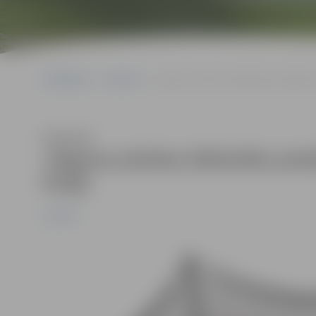
Sākumlapa
Jaunumi
Jelgavas pilsētas bibliotēka piedalīsies
Klausīties
Jelgavas pilsētas bibliotēka pied
Polijā
Jaunumi