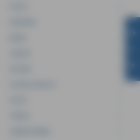
PILSĒTA
SABIEDRĪBA
ĢIMENE
JAUNIEŠI
SATIKSME
SOCIĀLAIS ATBALSTS
SPORTS
TŪRISMS
UZŅĒMĒJDARBĪBA