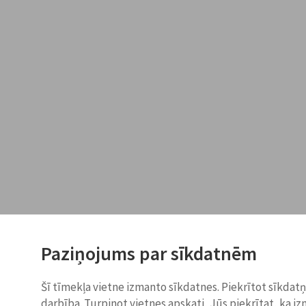
Paziņojums par sīkdatnēm
Šī tīmekļa vietne izmanto sīkdatnes. Piekrītot sīkdat
darbība. Turpinot vietnes apskati, Jūs piekrītat, ka i