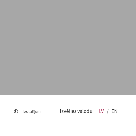
Izvēlies valodu:
LV
EN
Iestatījumi