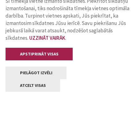
Šī tīmekļa vietne izmanto sīkdatnes. Piekrītot sīkdatņu
izmantošanai, tiks nodrošināta tīmekļa vietnes optimāla
darbība. Turpinot vietnes apskati, Jūs piekrītat, ka
izmantosim sīkdatnes Jūsu ierīcē. Savu piekrišanu Jūs
jebkurā laikā varat atsaukt, nodzēšot saglabātās
sīkdatnes.
UZZINĀT VAIRĀK
.
APSTIPRINĀT VISAS
PIELĀGOT IZVĒLI
ATCELT VISAS