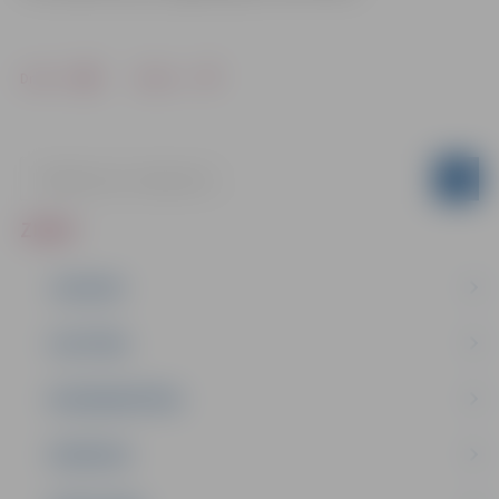
Drukāt
Dalīties
ZIŅAS
JAUNUMI
IZGLĪTĪBA
NODARBINĀTĪBA
PASĀKUMI