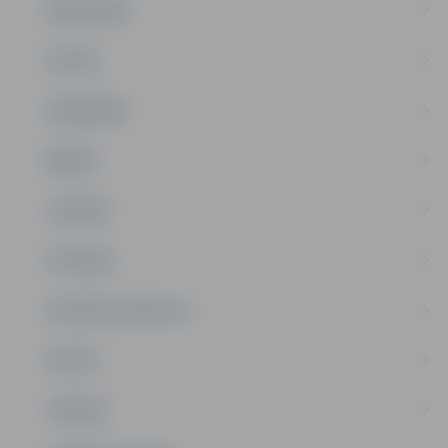
PAŠVALDĪBA
PILSĒTA
SABIEDRĪBA
ĢIMENE
JAUNIEŠI
SATIKSME
SOCIĀLAIS ATBALSTS
SPORTS
TŪRISMS