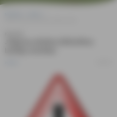
Sākumlapa
Jaunumi
Jelgavas pilsētas bibliotēkas lasītāju ievērībai
Klausīties
Jelgavas pilsētas bibliotēkas
lasītāju ievērībai
20/09/2017
Jaunumi