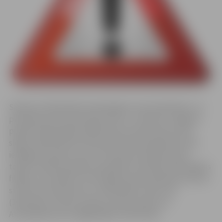
Sakarā ar bibliotēkā notiekošajiem remontdarbiem, no
pirmdienas (25. septembra) līdz 11. oktobrim Jelgavas
pilsētas bibliotēkas daiļliteratūras abonements būs
slēgts. Šajā laikā Īstermiņa abonementa grāmatas būs
iespējams paņemt nozaru literatūras abonementā,
tomēr aicinām lasītājus apmeklēt arī pilsētas bibliotēkas
filiāles, lai izvēlētos citas daiļliteratūras grāmatas. Bērnu
stūrītis tiks pārvietots uz bibliotēkas mazo zāli
(310.telpa) un Mazo pūcēnu skoliņa notiks tur.
Atvainojamies par sagādātajām neērtībām!