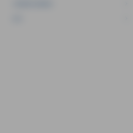
UZŅĒMĒJDARBĪBA
NVO