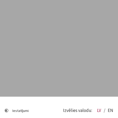
Izvēlies valodu:
LV
EN
Iestatījumi