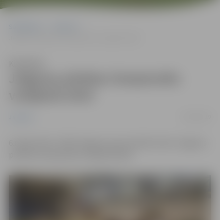
Sākumlapa
Jaunumi
Jelgavas pilsētas čempionāts volejbolā 2019
Klausīties
Jelgavas pilsētas čempionāts
volejbolā 2019
18/04/2019
Jaunumi
6.maijā plkst. 10:00 Jelgavas sporta hallē notiks Jelgavas
pilsētas čempionāts volejbolā 2019.