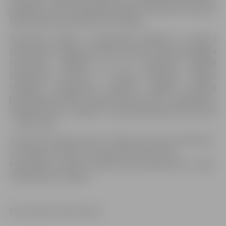
jāiesniedz norises dienā galvenajam tiesnesim līdz plkst.
10:00. Dalība sacensībās ir bez maksas.
Sacensību mērķis ir popularizēt volejbolu un aktīvu
dzīvesveidu Jelgavā, veicināt amatieru līmeņa spēlētāju
meistarību volejbolā, kā arī noskaidrot labākās
čempionāta sieviešu un vīriešu komandas. Pilsētas
volejbola čempionātu organizē Jelgavas pilsētas
pašvaldības iestāde “Sporta servisa centrs” sadarbībā ar
volejbola klubu “Jelgava”. Čempionāta galvenais tiesnesi
– Jānis Leitis.
Sacensību organizatoriem ir tiesības izmantot mārketinga
un reklāmas mērķiem sacensību laikā uzņemtās
fotogrāfijas un video materiālus bez saskaņošanas ar tajās
redzamajiem cilvēkiem.
Foto: Sporta servisa centrs