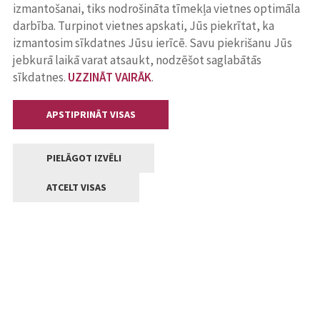
izmantošanai, tiks nodrošināta tīmekļa vietnes optimāla
darbība. Turpinot vietnes apskati, Jūs piekrītat, ka
izmantosim sīkdatnes Jūsu ierīcē. Savu piekrišanu Jūs
jebkurā laikā varat atsaukt, nodzēšot saglabātās
sīkdatnes.
UZZINĀT VAIRĀK
.
APSTIPRINĀT VISAS
PIELĀGOT IZVĒLI
ATCELT VISAS