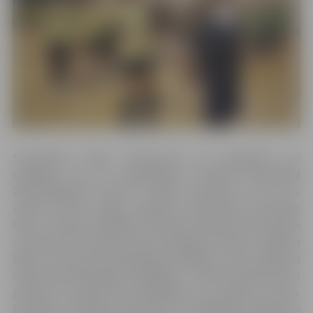
Sacensībās vīriešu konkurencē var piedalīties visi
spēlētāji, kas nav piedalījušies Credit24 Meistarlīgā
2018./2019.gada sezonā. Turklāt komandā var būt ne
vairāk kā divi Latvijas volejbola čempionāta nacionālās
līgas 1. divīzijas spēlētāji. Sieviešu konkurencē komanda
var pieteikt ne vairāk, kā vienu Baltijas Sieviešu volejbola
līgas un vienu Nacionālās līgas spēlētāju, vai ne vairāk, kā
divas Nacionālās līgas spēlētājas. Katrā komandā drīkst
pieteikt ne vairāk kā 10 spēlētājus no 15 gadu vecuma.
Komandu vārdiskais pieteikums ar spēlētāju parakstiem