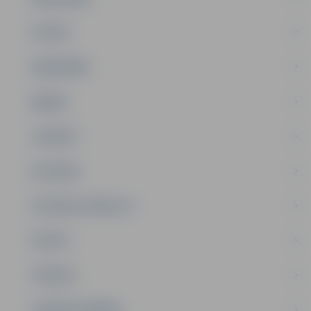
PILSĒTA
SABIEDRĪBA
ĢIMENE
JAUNIEŠI
SATIKSME
SOCIĀLAIS ATBALSTS
SPORTS
TŪRISMS
UZŅĒMĒJDARBĪBA