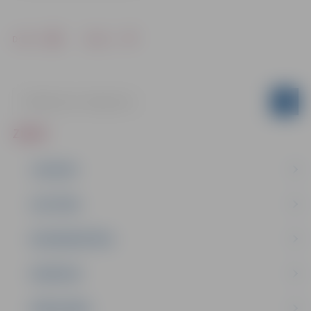
Drukāt
Dalīties
ZIŅAS
JAUNUMI
IZGLĪTĪBA
NODARBINĀTĪBA
PASĀKUMI
PAŠVALDĪBA