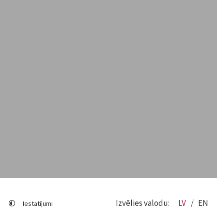
Izvēlies valodu:
LV
EN
Iestatījumi