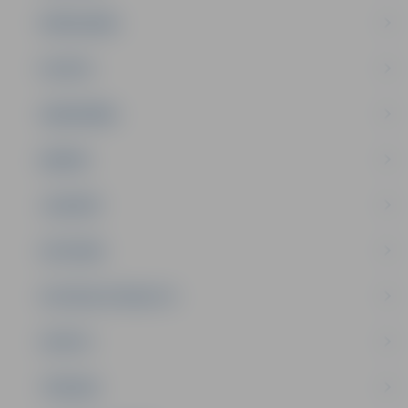
PAŠVALDĪBA
PILSĒTA
SABIEDRĪBA
ĢIMENE
JAUNIEŠI
SATIKSME
SOCIĀLAIS ATBALSTS
SPORTS
TŪRISMS