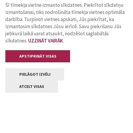
Šī tīmekļa vietne izmanto sīkdatnes. Piekrītot sīkdatņu
izmantošanai, tiks nodrošināta tīmekļa vietnes optimāla
darbība. Turpinot vietnes apskati, Jūs piekrītat, ka
izmantosim sīkdatnes Jūsu ierīcē. Savu piekrišanu Jūs
jebkurā laikā varat atsaukt, nodzēšot saglabātās
sīkdatnes.
UZZINĀT VAIRĀK
.
APSTIPRINĀT VISAS
PIELĀGOT IZVĒLI
ATCELT VISAS