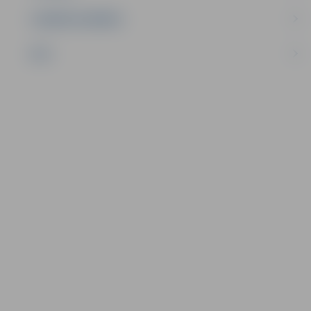
UZŅĒMĒJDARBĪBA
NVO