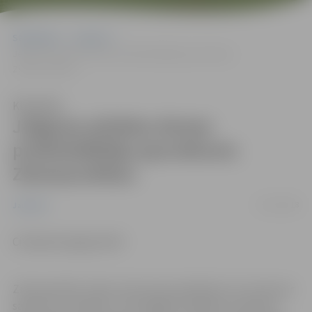
Sākumlapa
Jaunumi
Jelgavas pilsētas domes priekšsēdētāja apsveikums
Ziemassvētkos
Klausīties
Jelgavas pilsētas domes
priekšsēdētāja apsveikums
Ziemassvētkos
23/12/2018
Jaunumi
Cienījamie jelgavnieki!
Ziemassvētki ir laiks, kad varam pateikties cits citam par
sapratni un atbalstu, ko kopīgiem spēkiem sniedzam