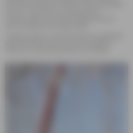
līdzcilvēkiem. Manuprāt, tieši tas ir īstais Ziemassvētku
brīnums – sirds siltums, ko rada labi vārdi un
pateicība. Tādēļ no sirds pateicos jelgavniekiem par
aktīvu līdzdalību mūsu pilsētas dzīvē!
Priecīgus un gaišus Jums Ziemassvētkus! Lai nākamajā
gadā ir 365 laimes pilnas dienas, kas nes labklājību,
mīlestību un mieru domās, vārdos un arī darbos!