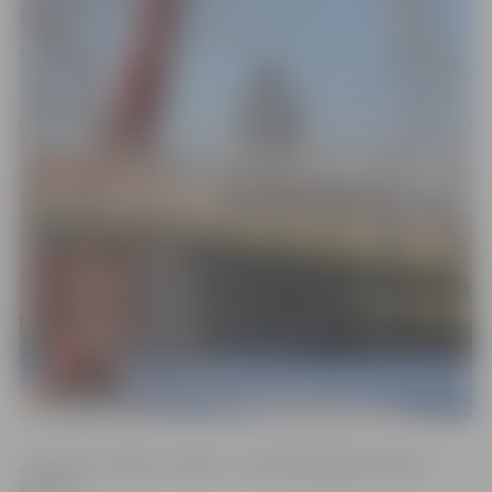
Jelgavas domes vārdā – priekšsēdētājs Andris
Rāviņš