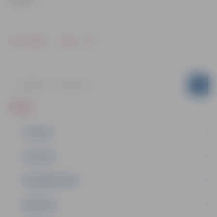
Drukāt
Dalīties
ZIŅAS
JAUNUMI
IZGLĪTĪBA
NODARBINĀTĪBA
PASĀKUMI