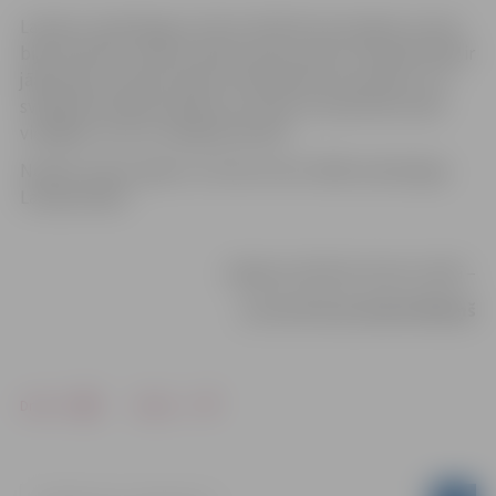
Latvija ir neatkarīga un brīva. Šobrīd mums šķiet, ka tā ir
bijis vienmēr, tomēr Latvija ir jauna valsts. Šī iemesla dēļ ir
jāapzinās, ka mēs ik dienu atrodamies krustcelēs, un ir
svarīgi būt pārliecinātiem, ka mūsu izraudzītais ceļš ir
vienīgais un tas ir neatgriezenisks!
Novēlu visiem spēku un drosmi nest tālāk neatkarīgas
Latvijas ideju!
Jelgavas pilsētas domes vārdā –
priekšsēdētājs
Andris Rāviņš
Drukāt
Dalīties