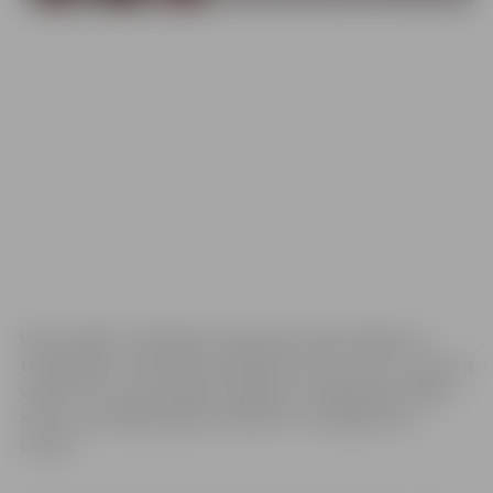
Valsts spēks ir atkarīgs no ikviena tās iedzīvotāja, no
tautas gara un drosmes pastāvēt par savu tautu, valsti un
valodu. Tas ir tautas gara, kopības un pašapziņas spēks,
kas mums dāvājis spēju aizstāvēt un nosargāt savu
Latviju.