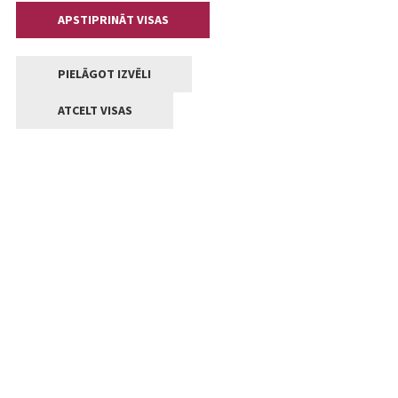
APSTIPRINĀT VISAS
PIELĀGOT IZVĒLI
ATCELT VISAS
Kontakti
Jelgavas valstpilsētas pašvaldība
Lielā iela 11, Jelgava, LV-3001
+371 63005522