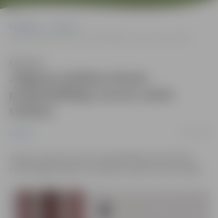
Sākumlapa
Jaunumi
Jelgavas pilsētas domes priekšsēdētāja uzruna valsts svētkos
Klausīties
Jelgavas pilsētas domes
priekšsēdētāja uzruna valsts
svētkos
15/11/2018
Jaunumi
Jelgavas pilsētas domes priekšsēdētāja Andra Rāviņa
uzruna jelgavniekiem un pilsētas viesiem valsts svētkos