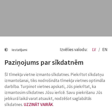
Izvēlies valodu:
LV
EN
Iestatījumi
Paziņojums par sīkdatnēm
Šī tīmekļa vietne izmanto sīkdatnes. Piekrītot sīkdatņu
izmantošanai, tiks nodrošināta tīmekļa vietnes optimāla
darbība. Turpinot vietnes apskati, Jūs piekrītat, ka
izmantosim sīkdatnes Jūsu ierīcē. Savu piekrišanu Jūs
jebkurā laikā varat atsaukt, nodzēšot saglabātās
sīkdatnes.
UZZINĀT VAIRĀK
.