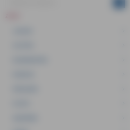
ZIŅAS
JAUNUMI
IZGLĪTĪBA
NODARBINĀTĪBA
PASĀKUMI
PAŠVALDĪBA
PILSĒTA
SABIEDRĪBA