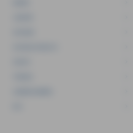
ĢIMENE
JAUNIEŠI
SATIKSME
SOCIĀLAIS ATBALSTS
SPORTS
TŪRISMS
UZŅĒMĒJDARBĪBA
NVO