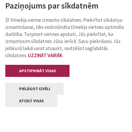
Paziņojums par sīkdatnēm
Šī tīmekļa vietne izmanto sīkdatnes. Piekrītot sīkdatņu
izmantošanai, tiks nodrošināta tīmekļa vietnes optimāla
darbība. Turpinot vietnes apskati, Jūs piekrītat, ka
izmantosim sīkdatnes Jūsu ierīcē. Savu piekrišanu Jūs
jebkurā laikā varat atsaukt, nodzēšot saglabātās
sīkdatnes.
UZZINĀT VAIRĀK
.
APSTIPRINĀT VISAS
PIELĀGOT IZVĒLI
ATCELT VISAS