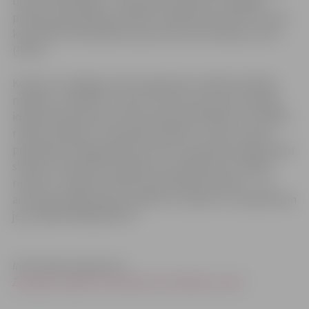
balvu pašvaldībām. Specbalvu saņēma arī Jelgavas
pilsētas pašvaldības iestāde “Pilsētsaimniecība” par tās
koordinēto Pašvaldības operatīvās informācijas centru
(POIC).
Konkursa noslēgums tika organizēts radošās darbības
nedēļas „radi!2013” ietvaros. Konkursam savas radošās
idejas bija pieteikušas 20 Latvijas pašvaldības. Par labāko
radošo risinājumu republikas pilsētu un lielo novadu
pašvaldību kategorijā tika atzīta metodika jaunāko klašu
skolēnu tehniskās domāšanas veicināšanai, ko ZRKAC
realizē ar Jelgavas pilsētas pašvaldības atbalstu – 52
aizraujoši eksperimenti mācību stundām un starpbrīžiem
jeb „MINIPHÄNOMENTA”.
Informācija sagatavota
Zemgales reģiona Kompetenču attīstības centrā