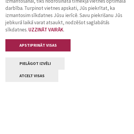
izmantošanai, tiks nodrošināta tīmekļa vietnes optimāla
darbība. Turpinot vietnes apskati, Jūs piekrītat, ka
izmantosim sīkdatnes Jūsu ierīcē. Savu piekrišanu Jūs
jebkurā laikā varat atsaukt, nodzēšot saglabātās
sīkdatnes.
UZZINĀT VAIRĀK
.
APSTIPRINĀT VISAS
PIELĀGOT IZVĒLI
ATCELT VISAS
Kontakti