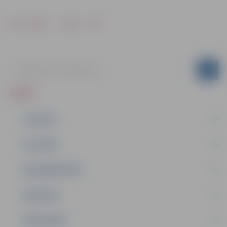
Drukāt
Dalīties
ZIŅAS
JAUNUMI
IZGLĪTĪBA
NODARBINĀTĪBA
PASĀKUMI
PAŠVALDĪBA