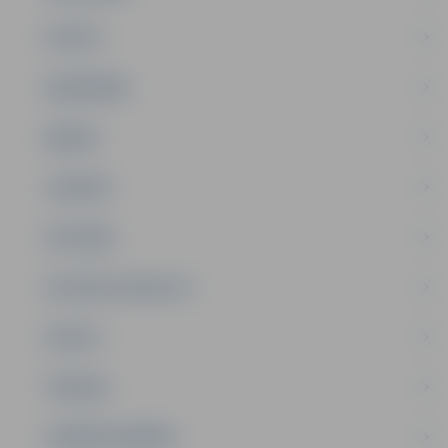
PILSĒTA
SABIEDRĪBA
ĢIMENE
JAUNIEŠI
SATIKSME
SOCIĀLAIS ATBALSTS
SPORTS
TŪRISMS
UZŅĒMĒJDARBĪBA