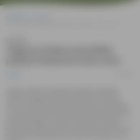
Sākumlapa
Jaunumi
Jelgavas pilsētas pašvaldībai piešķirta Radošuma balva 2013
Klausīties
Jelgavas pilsētas pašvaldībai
piešķirta Radošuma balva 2013
18/04/2013
Jaunumi
Jelgavas pilsētas pašvaldības pieaugušo izglītības
iestāde „Zemgales reģiona Kompetenču attīstības
centrs” ceturtdien, 18.aprīlī saņēma Vides aizsardzības
un reģionālās attīstības ministrijas pasniegto Radošuma
balvu pašvaldībām. Specbalvu saņēma arī Jelgavas
pilsētas pašvaldības iestāde "Pilsētsaimniecība" par tās
koordinēto Pašvaldības operatīvās informācijas centru