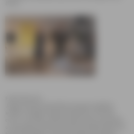
(POIC).
Publicitātes foto
Jelgavas pilsētas pašvaldības pieaugušo izglītības
iestāde „Zemgales reģiona Kompetenču attīstības
centrs” ceturtdien, 18.aprīlī saņēma Vides aizsardzības
un reģionālās attīstības ministrijas pasniegto Radošuma