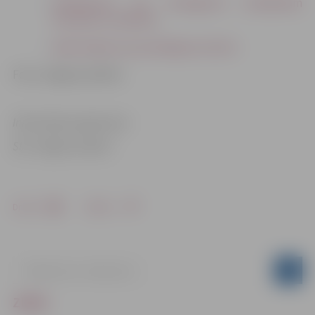
Skaidrojums par Iesniegumā norādāmām
būvdarbu izmaksām;
Apliecinājums par pieslēguma izbūvi
Foto: Jelgavas pilsēta
Informācija sagatavota
SIA “Jelgavas ūdens”
Drukāt
Dalīties
ZIŅAS