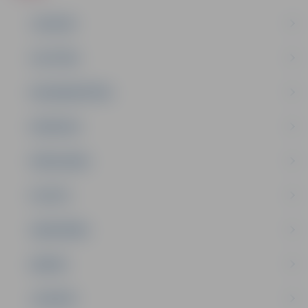
JAUNUMI
IZGLĪTĪBA
NODARBINĀTĪBA
PASĀKUMI
PAŠVALDĪBA
PILSĒTA
SABIEDRĪBA
ĢIMENE
JAUNIEŠI