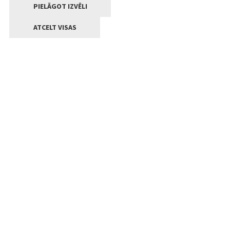
PIELĀGOT IZVĒLI
ATCELT VISAS
Kontakti
Jelgavas valstpilsētas pašvaldība
Lielā iela 11, Jelgava, LV-3001
+371 63005522
pasts@jelgava.lv
Klientu apkalpošana