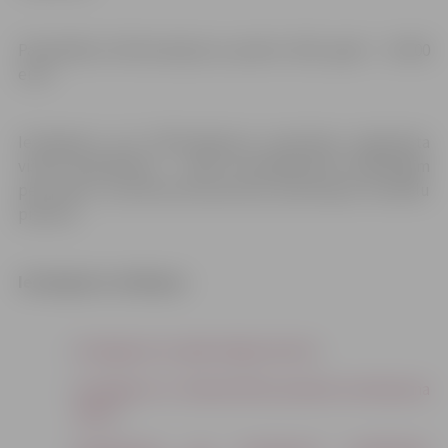
Pašvaldības līdzfinansējuma apmērs 2019. gadā – 30 000
euro.
Iesniegumu par līdzfinasējuma saņemšanu jāparaksta
visiem īpašniekiem – visām zemesgrāmatā norādītajām
personām, vai pilnvarotai personai, pievienojot notariālu
pilnvaru.
Iesnieguma veidlapas:
Iesniegums ar apliecinājuma karti
;
Iesniegums ar inženiertīkla pievada novietojuma
plānu
;