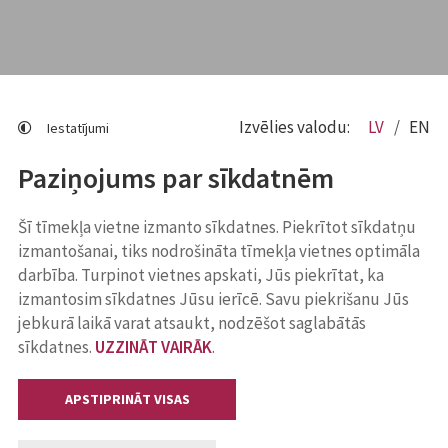
Izvēlies valodu:
LV
EN
Iestatījumi
Paziņojums par sīkdatnēm
Šī tīmekļa vietne izmanto sīkdatnes. Piekrītot sīkdatņu
izmantošanai, tiks nodrošināta tīmekļa vietnes optimāla
darbība. Turpinot vietnes apskati, Jūs piekrītat, ka
izmantosim sīkdatnes Jūsu ierīcē. Savu piekrišanu Jūs
jebkurā laikā varat atsaukt, nodzēšot saglabātās
sīkdatnes.
UZZINĀT VAIRĀK
.
APSTIPRINĀT VISAS