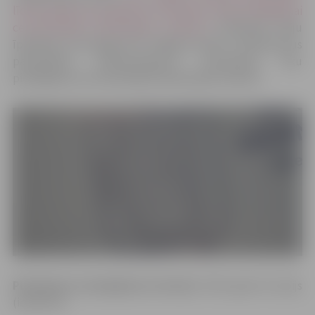
līdzfinansējuma piešķiršanu dzīvojamo māju pieslēgšanai
centralizētajai kanalizācijas sistēmai”,
dzīvojamo māju
īpašnieki var iesniegt SIA “Jelgavas ūdens” pieteikumus
pašvaldības līdzfinansējuma saņemšanai ēku
pieslēgšanai centralizētajai kanalizācijas sistēmai.
Pieteikumu iesniegšanas termiņš:
2019. gada 10. jūnijs
(ieskaitot).