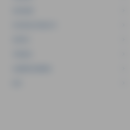
SATIKSME
SOCIĀLAIS ATBALSTS
SPORTS
TŪRISMS
UZŅĒMĒJDARBĪBA
NVO