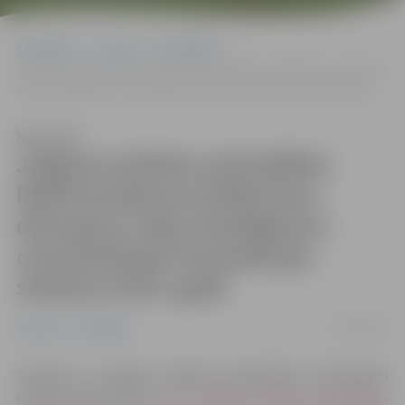
Sākumlapa
Jaunumi
Pašvaldība
Jelgavas pilsētas pašvaldības līdzfinansējuma piešķiršana dzīvojamo
māju pieslēgšanai centralizētajai kanalizācijas sistēmai 2019. gadā
Klausīties
Jelgavas pilsētas pašvaldības
līdzfinansējuma piešķiršana
dzīvojamo māju pieslēgšanai
centralizētajai kanalizācijas
sistēmai 2019. gadā
06/03/2019
Jaunumi
Pašvaldība
Saskaņā ar Jelgavas pilsētas pašvaldības saistošajiem
noteikumiem Nr.19-2
„Par Jelgavas pilsētas pašvaldības