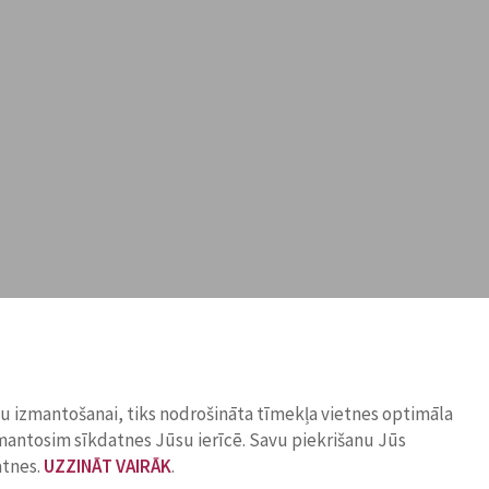
ņu izmantošanai, tiks nodrošināta tīmekļa vietnes optimāla
zmantosim sīkdatnes Jūsu ierīcē. Savu piekrišanu Jūs
atnes.
UZZINĀT VAIRĀK
.