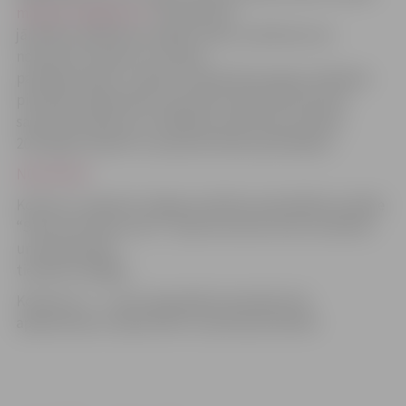
maijaactina@inbox.lv
. Pieteikumā
jānorāda: izglītības iestāde, klase, priekšnesuma
nosaukums, ilgums un klases
pārstāvja vārds, uzvārds, kontaktinformācija. Vārdiskie
pieteikumi jāiesniedz sacensību dienā 30 min pirms
sacensību sākuma. Uzstāšanas secība tiks izlozēta
2017.gada 10.aprīlī un paziņota klašu pārstāvjiem.
NOLIKUMS
Konkursu organizē Jelgavas pilsētas pašvaldības iestāde
“Sporta servisa centrs” .Sporta servisa centra izveidota
un apstiprināta
tiesnešu kolēģija.
Konkursa 1.– 3. vietu ieguvējas komandas tiks
apbalvoatas ar diplomiem un piemiņas balvām.