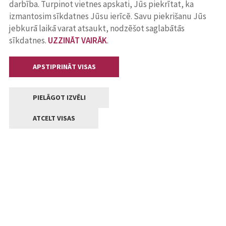
darbība. Turpinot vietnes apskati, Jūs piekrītat, ka
izmantosim sīkdatnes Jūsu ierīcē. Savu piekrišanu Jūs
jebkurā laikā varat atsaukt, nodzēšot saglabātās
sīkdatnes.
UZZINĀT VAIRĀK
.
APSTIPRINĀT VISAS
PIELĀGOT IZVĒLI
ATCELT VISAS
Kontakti