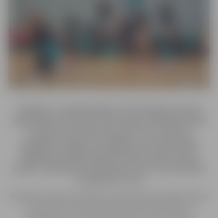
Trešdien, 12.aprīlī pulksten 13.00 Jelgavas Sporta
hallē
(Mātera iela 44a)
notiks Jelgavas pilsētas skolu
komandu aerobikas konkurss, kur aicinātas
piedalīties Jelgavas vispārējās un profesionālās
izglītības iestāžu klašu komandas trijās vecuma
grupās. Dalībnieku pulcēšanās norises vietā sāksies
no pulksten 12.30.
Aerobikas konkursa mērķis ir popularizēt aerobiku bērnu
un jauniešu vidū kā atraktīvu fizisko aktivitāti un