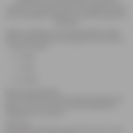
veselīga dzīves veida sastāvdaļu, kā arī veicināt
sadarbību un pieredzes apmaiņu starp izglītības iestāžu
sporta skolotājiem vingrošanas un aerobikas programmu
realizēšanā.
Jelgavas vispārējās un profesionālās izglītības iestāžu
klašu komandas šādās vecuma grupās
(no katras skolas 1
– 2 klašu komandas):
4. – 6.klase
7. – 9.klase
10. -12.klase
Klases komandā piedalās
tikai konkrētās klases skolēni. Komandas priekšnesuma
ilgums no 3 līdz 4 minūtēm. Komandas dalībniekiem
obligāti jābūt sporta apavos.
Konkursam
jāpiesakās līdz 2017. gada 7.aprīlim elektroniski e-pastā