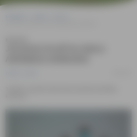
Sākumlapa
Jaunumi
Sports
JELGAVAS PILSĒTAS SKOLU AEROBIKAS KONKURSS
Klausīties
JELGAVAS PILSĒTAS SKOLU
AEROBIKAS KONKURSS
06/04/2017
Jaunumi
Sports
Trešdien, 12.aprīlī notiks skolu komandu aerobikas
konkurss!