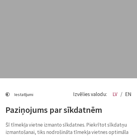
Izvēlies valodu:
LV
EN
Iestatījumi
Paziņojums par sīkdatnēm
Šī tīmekļa vietne izmanto sīkdatnes. Piekrītot sīkdatņu
izmantošanai, tiks nodrošināta tīmekļa vietnes optimāla