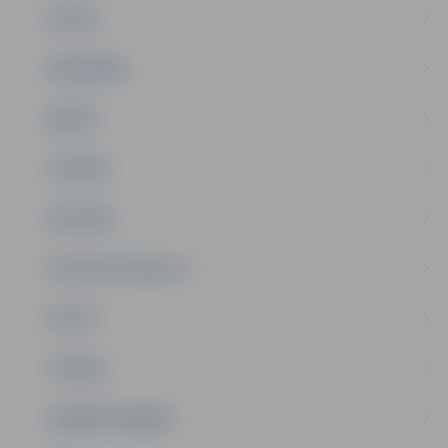
PILSĒTA
SABIEDRĪBA
ĢIMENE
JAUNIEŠI
SATIKSME
SOCIĀLAIS ATBALSTS
SPORTS
TŪRISMS
UZŅĒMĒJDARBĪBA