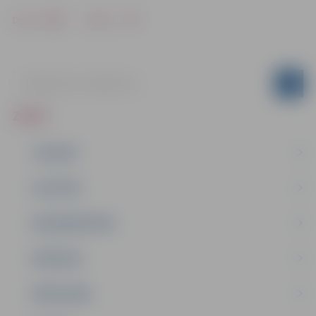
Drukāt
Dalīties
ZIŅAS
JAUNUMI
IZGLĪTĪBA
NODARBINĀTĪBA
PASĀKUMI
PAŠVALDĪBA