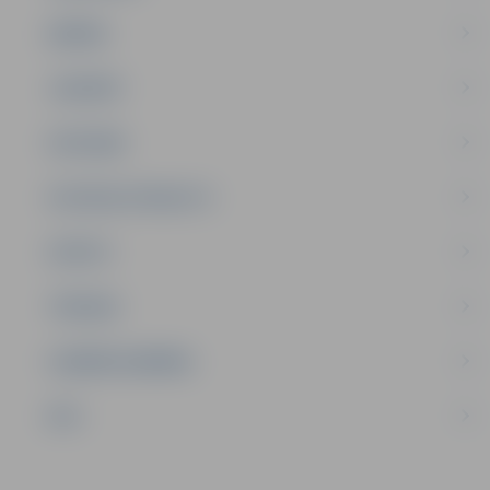
ĢIMENE
JAUNIEŠI
SATIKSME
SOCIĀLAIS ATBALSTS
SPORTS
TŪRISMS
UZŅĒMĒJDARBĪBA
NVO