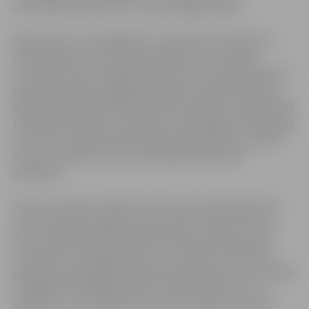
romantiskas vakariņas un citas vērtīgas balvas.
Organizatori ir parūpējušies, lai pilsētas sporta diena
būtu azartiska un interesanta katram, jo no plašā
aktivitāšu loka ir iespējas izvēlēties sev piemērotākās un
sportiskās veiksmes gadījumā saņemt piemiņas balvas.
Reģistrēšanās sacensībām notiks sacensību norises dienā
10.septembrī sākot no pulksten 10 Zemgales Olimpiskajā
centrā, Kronvalda ielā 24. Dalība pasākumā bez maksas.
Par savu veselību sporta aktivitātēs atbild paši
dalībnieki.
Pirmo reizi Sporta dienas ietvaros visas dienas garumā
notiks aktīvāko Jelgavas sporta klubu atvērto durvju
diena. Apmeklētāji tiks iepazīstināti ar dažādu sporta
veidu klubu sasniegumiem un to darbību. Pēc klubu
pārstāvju paraugdemonstrējumiem ikvienam būs iespēja
izmēģināt interesējošā sporta veida elementus, un,
iespējams, pat pieteikties treniņiem kādā no klubiem.