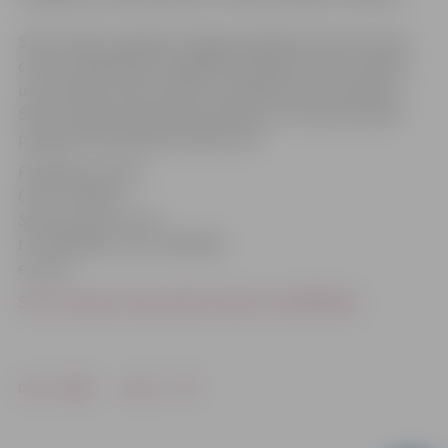
Sporta dienu organizē Jelgavas pilsētas Sporta servisa
centrs sadarbībā ar Zemgales Olimpisko centru, Bērnu
un jaunatnes sporta skolu un pilsētas sporta klubiem.
Sievu nešanas čempionāta nolikums un Sporta dienas
programma pieejamas pielikumos.
Papildinformācija:
Guna Trukšāne
Sporta servisa centrs
tel.: 63045961, mob.: 26826085
e-pasts:
Sievu nešanas čempionāta nolikums (430.08 Kb)
Drukāt
Dalīties