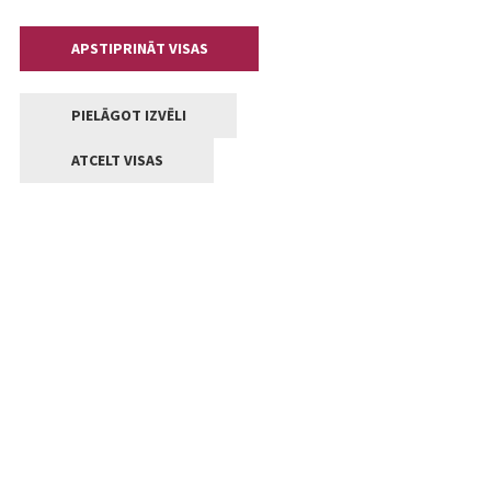
APSTIPRINĀT VISAS
PIELĀGOT IZVĒLI
ATCELT VISAS
Kontakti
Jelgavas valstpilsētas pašvaldība
Lielā iela 11, Jelgava, LV-3001
+371 63005522