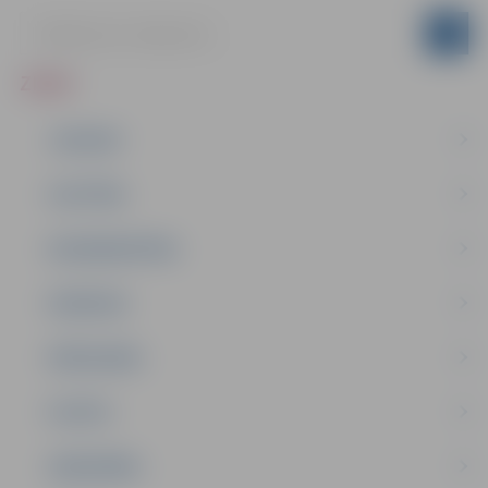
ZIŅAS
JAUNUMI
IZGLĪTĪBA
NODARBINĀTĪBA
PASĀKUMI
PAŠVALDĪBA
PILSĒTA
SABIEDRĪBA