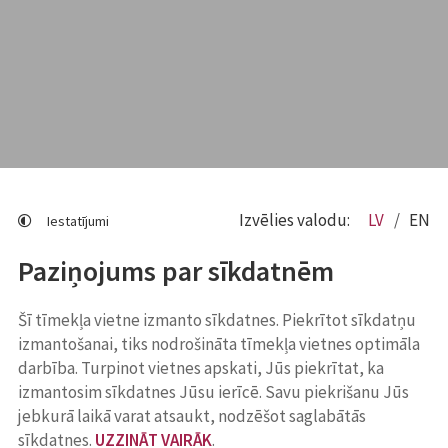
Izvēlies valodu:
LV
EN
Iestatījumi
Paziņojums par sīkdatnēm
Šī tīmekļa vietne izmanto sīkdatnes. Piekrītot sīkdatņu
izmantošanai, tiks nodrošināta tīmekļa vietnes optimāla
darbība. Turpinot vietnes apskati, Jūs piekrītat, ka
izmantosim sīkdatnes Jūsu ierīcē. Savu piekrišanu Jūs
jebkurā laikā varat atsaukt, nodzēšot saglabātās
sīkdatnes.
UZZINĀT VAIRĀK
.