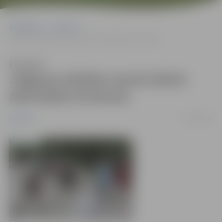
Sākumlapa
Jaunumi
Jelgavas pilsētas sporta dienā aktivitātes ikvienam
Klausīties
Jelgavas pilsētas sporta dienā
aktivitātes ikvienam
07/09/2011
Jaunumi