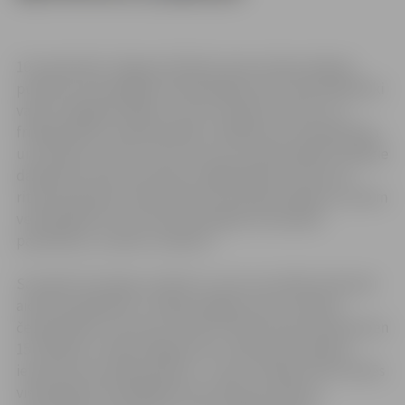
10. septembrī Jelgavas Pilsētas Sporta diena sāksies
pulksten 10 Zemgales Olimpiskajā centrā, kad dalībnieki
varēs izmēģināt spēkus mucas celšanā, šautriņu un
frisbija šķīvīšu mešanā mērķī, volejbola, ielu basketbola
un futbola turnīros, kā arī novusa un šaha spēlēs. Mazākie
dalībnieki varēs sacensties vieglatlētikas trīscīņā un
riteņbraukšanas meistarības sacensībās (dalība ar saviem
velosipēdiem), bet skolu jauktajām komandām
paredzētas „Zviedru stafetes”.
Savukārt drosmīgi, atraktīvi un par sevi pārliecināti pāri
aicināti piedalīties „Trešajā Jelgavas sievu nešanas
čempionātā”, kas šoreiz notiks futbola laukumā pulksten
15. Papildus tradicionālajai sievu nešanas disciplīnai,
ieviests jauns pārbaudījums – sievu turēšana. Pāri startēs
vienlaicīgi, bet labākajiem tiks SPA procedūras,