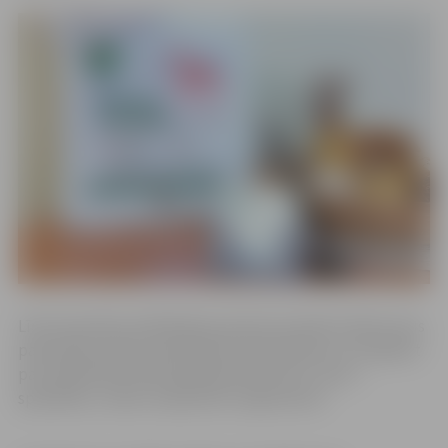
Līdz 9. janvārim poliklīnikas pacienti aicināti izteikt savus
pateicības vārdus poliklīnikas darbiniekiem un nobalsot
par poliklīnikas 2022. gada ģimenes ārstu, ārstu –
speciālistu, māsu vai pacientu reģistratoru.