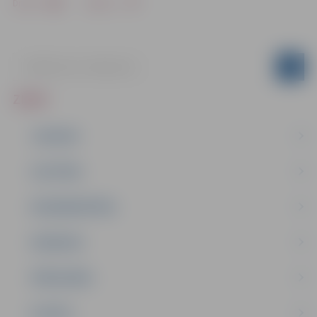
Drukāt
Dalīties
ZIŅAS
JAUNUMI
IZGLĪTĪBA
NODARBINĀTĪBA
PASĀKUMI
PAŠVALDĪBA
PILSĒTA