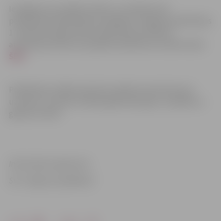
Iesniegt savus paldies vārdus un nobalsot par
poliklīnikas darbiniekiem iespējams Jelgavas poliklīnikas
1. stāvā pie reģistratūras īpaši akcijai izveidotā
atsauksmju kastē vai aizpildot pieteikumu elektroniski
ŠEIT.
Poliklīnikas vadība saka lielu paldies pacientiem par
uzticību un novēl, lai 2023. gadā stiprs gars, veselība un
gaišums sirdīs!
Informācija sagatavota
SIA “Jelgavas poliklīnika”