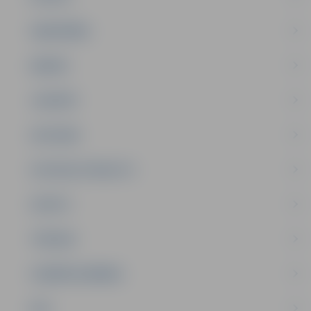
SABIEDRĪBA
ĢIMENE
JAUNIEŠI
SATIKSME
SOCIĀLAIS ATBALSTS
SPORTS
TŪRISMS
UZŅĒMĒJDARBĪBA
NVO