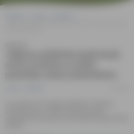
Sākumlapa
Jaunumi
Sabiedrība
Jelgavas poliklīnika īpašā akcijā aicina novērtēt un izteikt pateicības
vārdus darbiniekiem
Klausīties
Jelgavas poliklīnika īpašā akcijā
aicina novērtēt un izteikt
pateicības vārdus darbiniekiem
30/12/2022
Jaunumi
Sabiedrība
Lai novērtētu SIA “Jelgavas poliklīnika” medicīnas
personāla darbu un izteiktu pateicības vārdus,
poliklīnika
līdz 9. janvārim
aicina iesaistīties akcijā “Pasaki
paldies!”.