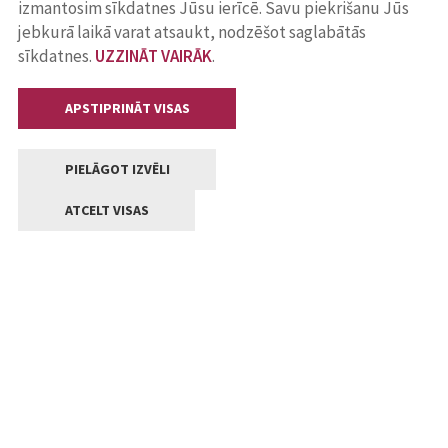
izmantosim sīkdatnes Jūsu ierīcē. Savu piekrišanu Jūs
jebkurā laikā varat atsaukt, nodzēšot saglabātās
sīkdatnes.
UZZINĀT VAIRĀK
.
APSTIPRINĀT VISAS
PIELĀGOT IZVĒLI
ATCELT VISAS
Kontakti
Jelgavas valstpilsētas pašvaldība