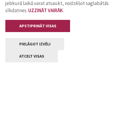
jebkurā laikā varat atsaukt, nodzēšot saglabātās
sīkdatnes.
UZZINĀT VAIRĀK
.
APSTIPRINĀT VISAS
PIELĀGOT IZVĒLI
ATCELT VISAS
Kontakti
Jelgavas valstpilsētas pašvaldība