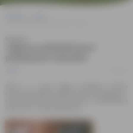
Sākumlapa
Jaunumi
Jelgavas poliklīnikā jauni pakalpojumi māmiņām
Klausīties
Jelgavas poliklīnikā jauni
pakalpojumi māmiņām
18/04/2017
Jaunumi
Sākot ar 1. aprīli Jelgavas poliklīnikas Sieviešu
konsultāciju nodaļā būs pieejami divi jauni pakalpojumi –
valsts apmaksāta grūtnieču aprūpe un pēcdzemdību
mājas vizītes – maksas pakalpojums.