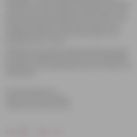
nodrošinās I.Jančevska. Mājas vizīšu laikā jaunās māmiņas
vecmātei varēs uzdot specifiskus jautājumus par to, kā
pēcdzemdību periodā rūpēties par sevi un bērnu, īpaši
vērtīgs šis pakalpojums varētu būt sievietēm, kuras
dzemdējušas pirmoreiz. Pēcdzemdību mājas vizītes
pakalpojuma cena – 30 eiro.
Pakalpojumi būs pieejami, iepriekš piesakoties Sieviešu
konsultāciju nodaļas reģistratūrā pa tālruni 63011699. Šo
pakalpojumu izmantošanai ģimenes ārsta nosūtījums nav
nepieciešams.
Informācija sagatavota
Jelgavas pilsētas pašvaldības
Sabiedrisko attiecību pārvaldē
Drukāt
Dalīties