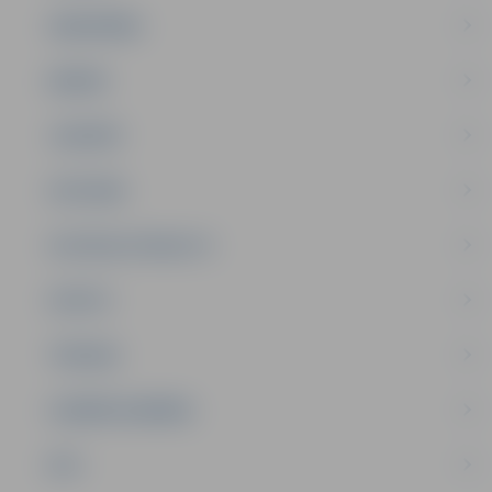
SABIEDRĪBA
ĢIMENE
JAUNIEŠI
SATIKSME
SOCIĀLAIS ATBALSTS
SPORTS
TŪRISMS
UZŅĒMĒJDARBĪBA
NVO