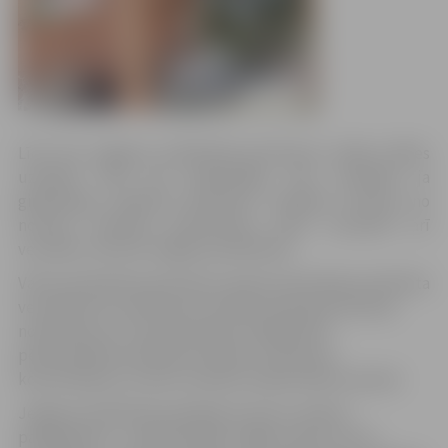
Līdz šim Jelgavas poliklīnikā grūtnieces varēja stāties
uzskaitē tikai pie ginekologa, bet turpmāk, ja
ginekologs, apskatot grūtnieci, neatklās novirzes no
normas, sievietes grūtniecību varēs uzraudzīt arī
vecmāte, informē Jelgavas poliklīnika
Valsts apmaksātu grūtnieču aprūpi nodrošinās sertificēta
vecmāte Ieva Jančevska. Vecmāte veiks grūtniecības
novērošanu no 12. grūtniecības nedēļas līdz
pēcdzemdību perioda 42. dienai, nodrošinot
konsultācijas un valsts noteikto nepieciešamo aprūpi.
Jelgavas poliklīnika piedāvās arī jaunu maksas
pakalpojumu – pēcdzemdību mājas vizītes, ko arī