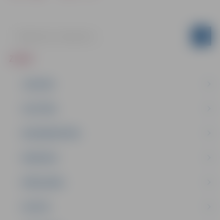
ZIŅAS
JAUNUMI
IZGLĪTĪBA
NODARBINĀTĪBA
PASĀKUMI
PAŠVALDĪBA
PILSĒTA