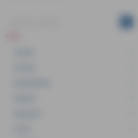
ZIŅAS
JAUNUMI
IZGLĪTĪBA
NODARBINĀTĪBA
PASĀKUMI
PAŠVALDĪBA
PILSĒTA