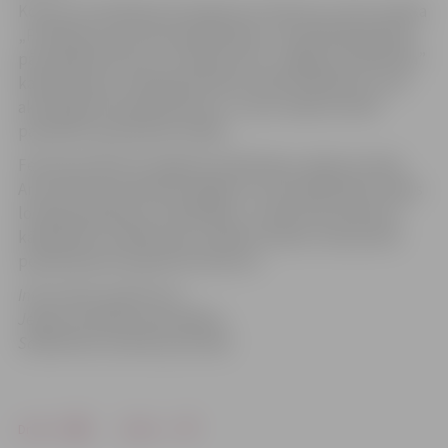
Konkursa vērtēšanas komisija savu lēmumu, kā to nosaka
„Publiskas personas kapitāla daļu un kapitālsabiedrību
pārvaldības likums”, iesniedza SIA „Jelgavas poliklīnika”
kapitāla daļu turētāja pārstāvim Andrim Rāviņam, kurš
akceptējis komisijas lēmumu. Jauno valdes locekli
paredzēts apstiprināt 2.jūlijā.
Februāra sākumā Jelgavas poliklīnikas valdes locekle
Anna Zīverte iesniedza atlūgumu. Par poliklīnikas valdes
locekļa pienākumu izpildītāju, uz laiku līdz konkursa
kārtībā tiks izvēlēts jauns valdes loceklis, tika iecelta
poliklīnikas ķirurģe Ruta Viesture.
Informācija sagatavota
Jelgavas pilsētas pašvaldības
Sabiedrisko attiecību pārvaldē
Drukāt
Dalīties