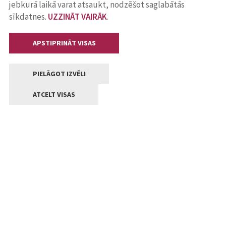
jebkurā laikā varat atsaukt, nodzēšot saglabātās
sīkdatnes.
UZZINĀT VAIRĀK
.
APSTIPRINĀT VISAS
PIELĀGOT IZVĒLI
ATCELT VISAS
Kontakti
Jelgavas valstpilsētas pašvaldība