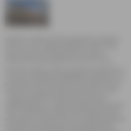
Noslēdzies Jelgavas pilsētas pašvaldības izsludinātais
konkurss uz SIA „Jelgavas poliklīnika” valdes locekļa
amatu. Kopumā no 12 pretendentiem konkursa
vērtēšanas komisija kā labāko atzinusi Guntu Arnīti.
Kā informē Jelgavas pilsētas pašvaldības izpilddirektore
un konkursa komisijas priekšsēdētāja Irēna Škutāne, visi
pretendenti tika vērtēti atbilstoši izsludinātā konkursa
nolikumam. Galvenās prasības pretendentiem uz SIA
„Jelgavas poliklīnika” valdes locekļa amatu bija –
augstākā izglītība, ne mazāk kā trīs gadu darba pieredze
valsts vai pašvaldību iestādes darbā; zināšanas finanšu,
ekonomikas un saimniecisko procesu vadības jautājumos.
Pretendentam bija jāiesniedz arī kapitālsabiedrības