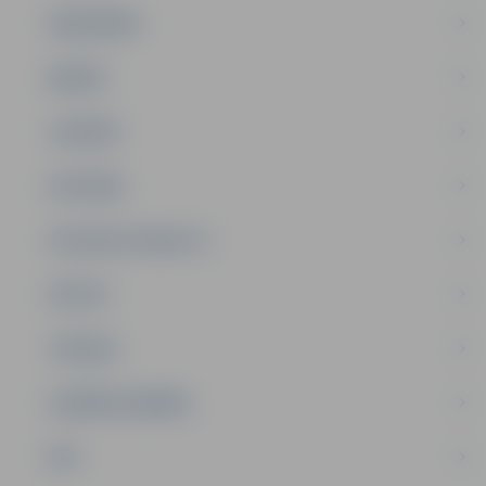
SABIEDRĪBA
ĢIMENE
JAUNIEŠI
SATIKSME
SOCIĀLAIS ATBALSTS
SPORTS
TŪRISMS
UZŅĒMĒJDARBĪBA
NVO