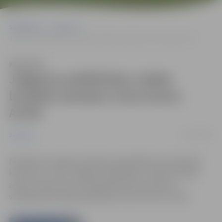
Sākumlapa
Jaunumi
Jelgavas poliklīnikas valdes locekles amatam virza Guntu Arnīti
Klausīties
Jelgavas poliklīnikas valdes
locekles amatam virza Guntu
Arnīti
01/07/2015
Jaunumi
Noslēdzies Jelgavas pilsētas pašvaldības izsludinātais
konkurss uz SIA „Jelgavas poliklīnika” valdes locekļa
amatu. Kopumā no 12 pretendentiem konkursa
vērtēšanas komisija kā labāko atzinusi Guntu Arnīti.