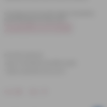
Informācija par datu apstrādi Jelgavas valstspilsētas
pašvaldībā pieejama tīmekļa vietnē:
http://www.jelgava.lv/lv/pasvaldiba/par-
pasvaldibu/personas-datu-aizsardziba/
.
Informāciju sagatavoja
Jelgavas valstspilsētas pašvaldības iestāde
“Jelgavas reģionālais tūrisma centrs”
Drukāt
Dalīties