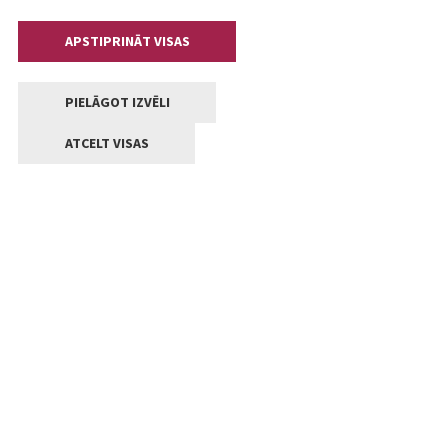
APSTIPRINĀT VISAS
PIELĀGOT IZVĒLI
ATCELT VISAS
Kontakti
Jelgavas valstpilsētas pašvaldība
Lielā iela 11, Jelgava, LV-3001
+371 63005522