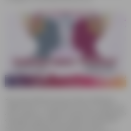
Prāta spēļu dalībnieki varēs sacensties zināšanās par
Jelgavas vēsturi un mūsdienām, tūrismu un ceļošanu, kā
arī par Jelgavas un Jelgavas novada tūrisma pakalpojuma
sniedzējiem. Spēļu vakars būs sadalīts astoņās kārtās,
katrā kārtā dalībniekiem būs jāatbild uz desmit