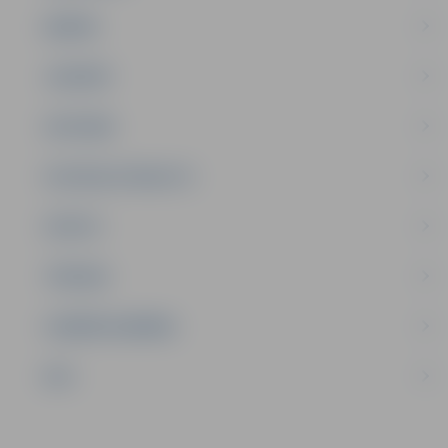
ĢIMENE
JAUNIEŠI
SATIKSME
SOCIĀLAIS ATBALSTS
SPORTS
TŪRISMS
UZŅĒMĒJDARBĪBA
NVO