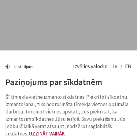
Izvēlies valodu:
LV
EN
Iestatījumi
Paziņojums par sīkdatnēm
Šī tīmekļa vietne izmanto sīkdatnes. Piekrītot sīkdatņu
izmantošanai, tiks nodrošināta tīmekļa vietnes optimāla
darbība. Turpinot vietnes apskati, Jūs piekrītat, ka
izmantosim sīkdatnes Jūsu ierīcē. Savu piekrišanu Jūs
jebkurā laikā varat atsaukt, nodzēšot saglabātās
sīkdatnes.
UZZINĀT VAIRĀK
.