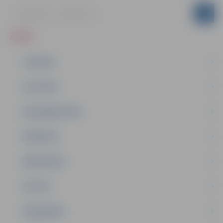
ZIŅAS
JAUNUMI
IZGLĪTĪBA
NODARBINĀTĪBA
PASĀKUMI
PAŠVALDĪBA
PILSĒTA
SABIEDRĪBA