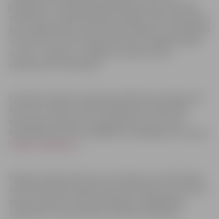
jautājumiem. Vakara gaitā būs jārisina rēbusi, jācenšas
sadzirdēt un saredzēt atbildes dažādos video materiālos,
pēc norādēm jāatmin kāds tūrisma objekts vai ievērojama
vieta. Pirmo trīs vietu ieguvēji tiks pie vērtīgām balvām
no JRTC, Jelgavas un Jelgavas novada tūrisma
pakalpojumu sniedzējiem.
Erudīcijas vakariem aicinātas pieteikties komandas divu
līdz četru cilvēku sastāvā. Piesakoties būs jānorāda
komandas nosaukums, kontakttālrunis un e-pasts.
Pieteikšanās pa tālruni 63005447 vai 25619266, vai e-pastu
tic@tornis.jelgava.lv
Pasākuma laikā notiks foto uzņemšana un/vai filmēšana
ar mērķi informēt sabiedrību par aktivitātes norisi, kā arī
arhīva uzkrāšanas, dokumentēšanas, saglabāšanas
vajadzībām un publicitātes materiālu veidošanai.