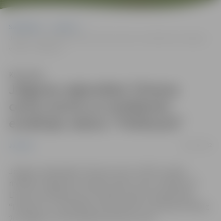
Sākumlapa
Jaunumi
Jelgavas reģionālais Tūrisma centrs aicina uz noslēdzošo erudīcijas
vakaru “Prātlauzis”
Klausīties
Jelgavas reģionālais Tūrisma
centrs aicina uz noslēdzošo
erudīcijas vakaru “Prātlauzis”
02/11/2022
Jaunumi
Jelgavas reģionālais Tūrisma centrs (JRTC) rudens
mēnešos organizē erudīcijas vakaru ciklu “Prātlauzis”.
Līdz šim noritējuši jau divi spēļu vakari. Noslēdzošais
“Prātlauzis” norisināsies 16.novembrī no pulksten 18 līdz
20 Jelgavas Sv.Trīsvienības baznīcas tornī.