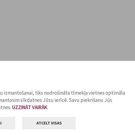
ņu izmantošanai, tiks nodrošināta tīmekļa vietnes optimāla
zmantosim sīkdatnes Jūsu ierīcē. Savu piekrišanu Jūs
atnes.
UZZINĀT VAIRĀK
.
I
ATCELT VISAS