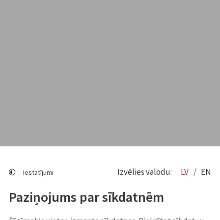
Izvēlies valodu:
LV
EN
Iestatījumi
Paziņojums par sīkdatnēm