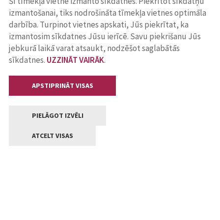
Šī tīmekļa vietne izmanto sīkdatnes. Piekrītot sīkdatņu
izmantošanai, tiks nodrošināta tīmekļa vietnes optimāla
darbība. Turpinot vietnes apskati, Jūs piekrītat, ka
izmantosim sīkdatnes Jūsu ierīcē. Savu piekrišanu Jūs
jebkurā laikā varat atsaukt, nodzēšot saglabātās
sīkdatnes.
UZZINĀT VAIRĀK
.
APSTIPRINĀT VISAS
PIELĀGOT IZVĒLI
ATCELT VISAS