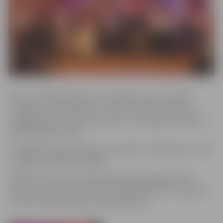
Pirmie svinīgie pēdējā zvana pasākumi jau aizvadīti
Jelgavas 4. vidusskolā, kur 12. klašu skolēni pateicās
pedagogiem par ieguldīto darbu un kopīgi atskatījās uz
skolā pavadīto laiku.
Tuvākajās dienās pēdējā zvana svētki norisināsies arī citās
Jelgavas izglītības iestādēs.
Jāatzīmē, ka jau 11. maijā vispārizglītojošajās skolās
sāksies valsts pārbaudes darbu jeb eksāmenu sesija gan
9. klašu skolēniem, gan vidusskolēniem.