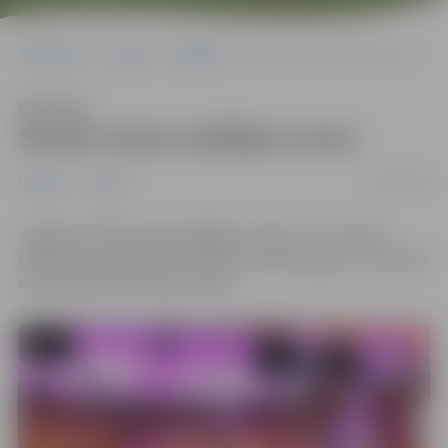
Sākumlapa
Jaunumi
Izglītība
Skolās izskan pēdējais zvans
Klausīties
Skolās izskan pēdējais zvans
08/05/2026
Izglītība
Jaunumi
Jelgavas skolās izskan pēdējais zvans 9. un 12. klašu
skolēniem, simboliski noslēdzot mācību gadu un ievadot
valsts pārbaudes darbu sesiju.