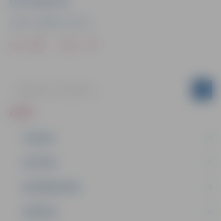
Ziņu sagatavoja
Jelgavas Izglītības pārvalde
Drukāt
Dalīties
ZIŅAS
JAUNUMI
IZGLĪTĪBA
NODARBINĀTĪBA
PASĀKUMI