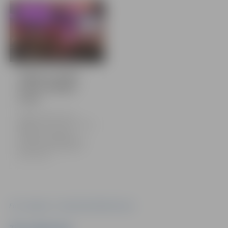
8 bildes
Jelgavas skolās
izskan pēdējais
zvans
Jelgavas skolās izskan
pēdējais zvans 9. un 12. klašu
skolēniem, simboliski
noslēdzot mācību gadu un
ievadot valsts pārbaudes
darbu sesiju.
Foto: Jelgavas 4. vidusskola/Žaklīna Borisa