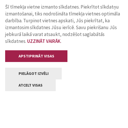
Šī tīmekļa vietne izmanto sīkdatnes. Piekrītot sīkdatņu
izmantošanai, tiks nodrošināta tīmekļa vietnes optimāla
darbība. Turpinot vietnes apskati, Jūs piekrītat, ka
izmantosim sīkdatnes Jūsu ierīcē. Savu piekrišanu Jūs
jebkurā laikā varat atsaukt, nodzēšot saglabātās
sīkdatnes.
UZZINĀT VAIRĀK
.
APSTIPRINĀT VISAS
PIELĀGOT IZVĒLI
ATCELT VISAS