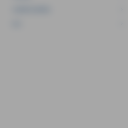
UZŅĒMĒJDARBĪBA
NVO