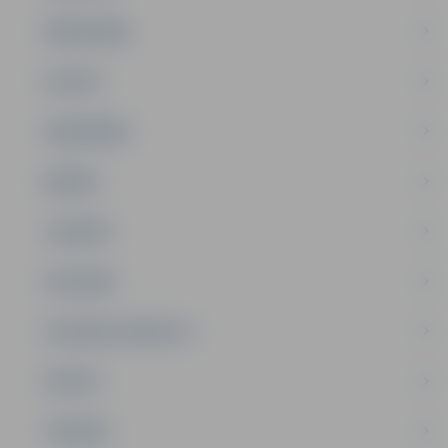
PAŠVALDĪBA
PILSĒTA
SABIEDRĪBA
ĢIMENE
JAUNIEŠI
SATIKSME
SOCIĀLAIS ATBALSTS
SPORTS
TŪRISMS