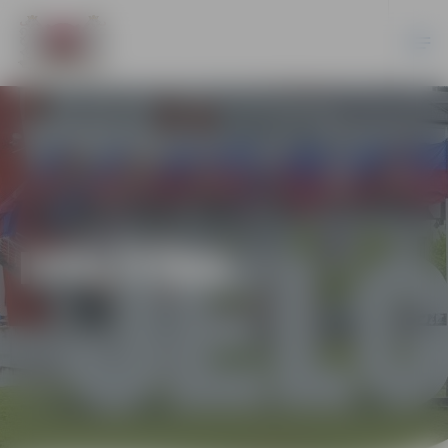
IZGLĪTĪBA